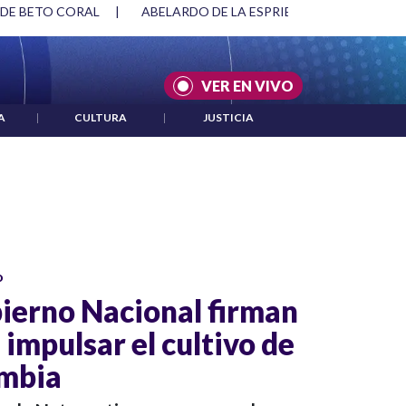
 DE BETO CORAL
|
ABELARDO DE LA ESPRIELLA Y DMG
|
VER EN VIVO
A
|
CULTURA
|
JUSTICIA
o
ierno Nacional firman
impulsar el cultivo de
ombia