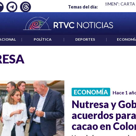
Ó EMPLEO: JP MORGAN
|
"HABLAR NO ES UN CRIMEN": CARTA
Temas del día:
ACIONAL
|
POLÍTICA
|
DEPORTES
|
ECONOMÍ
RESA
ECONOMÍA
Hace 1 añ
Nutresa y Gob
acuerdos para 
cacao en Col