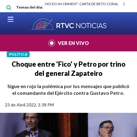
Pasar al contenido principal
RGAN
|
"HABLAR NO ES UN CRIMEN": CARTA DE BETO CORAL
|
ABELAR
Temas del día:
VER EN VIVO
POLÍTICA
Choque entre 'Fico' y Petro por trino
del general Zapateiro
Sigue en rojo la polémica por los mensajes que publicó
el comandante del Ejército contra Gustavo Petro.
23 de Abril 2022, 1:38 PM