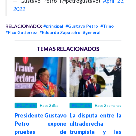
— Gustavo Petro (@petrogustavo)
April 23,
2022
RELACIONADO:
#principal
#Gustavo Petro
#Trino
#Fico Gutierrez
#Eduardo Zapateiro
#general
TEMAS RELACIONADOS
POLÍTICA
Hace 2 días
POLÍTICA
Hace 2 semanas
POLÍ
Presidente Gustavo
La disputa entre la
Con
De la
Petro expone
ultraderecha
su
a en
pruebas de
trumpista y las
de