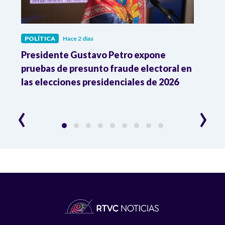
POLÍTICA
Hace 2 días
POLÍ
ia
Presidente Gustavo Petro expone
La d
pruebas de presunto fraude electoral en
trum
las elecciones presidenciales de 2026
en A
esce
‹
›