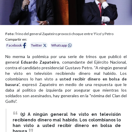
Foto:
Trino del general Zapateiro provocó choque entre 'Fico' y Petro
Compartir en:
Facebook
Twitter
Whatsapp
No merma la polémica por una serie de trinos que publicó el
general
Eduardo Zapateiro
, comandante del Ejército Nacional,
contra el candidato presidencial Gustavo Petro. “A ningún general
he visto en televisión recibiendo dinero mal habido. Los
colombianos lo han visto a
usted recibir dinero en bolsa de
basura
”, expresó Zapateiro en medio de una respuesta que le
daba al político de izquierda por asegurar que mientras los
soldados son asesinados, hay generales en la "nómina del Clan del
Golfo".
(5) A ningún general he visto en televisión
recibiendo dinero mal habido. Los colombianos lo
han visto a usted recibir dinero en bolsa de
basura.