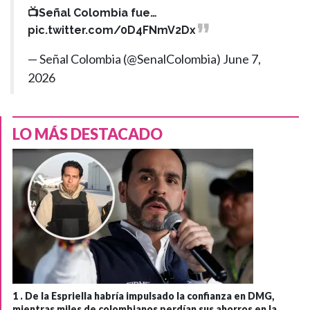
📺Señal Colombia fue…
pic.twitter.com/0D4FNmV2Dx
— Señal Colombia (@SenalColombia)
June 7,
2026
LO MÁS DESTACADO
1 .
De la Espriella habría impulsado la confianza en DMG,
mientras miles de colombianos perdían sus ahorros en la