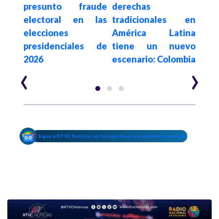
sado
presunto fraude
derechas
elim
egia
electoral en las
tradicionales en
a c
al e
elecciones
América Latina
es
n de
presidenciales de
tiene un nuevo
$62.
2026
escenario: Colombia
año
‹
›
Sigue a RTVC Noticias en Google News y mantente conectado