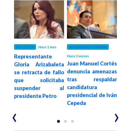
 meses
POLÍTICA
Hace 1 mes
SEGURIDAD Y ORDEN
SAL
ntra
Representante
Cor
Hace 2 meses
Juan Manuel Cortés
reso
Gloria Arizabaleta
Cons
denuncia amenazas
para
se retracta de fallo
det
tras respaldar
su
que solicitaba
vac
candidatura
 por
suspender al
niñ
presidencial de Iván
te
presidente Petro
sobr
Cepeda
los 
‹
›