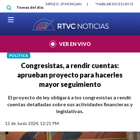
Pasar al contenido principal
O MÍNIMO NO DESTRUYÓ EMPLEO: JP MORGAN
|
"HABLAR NO ES UN CRIME
Temas del día:
L MUNDIAL 2026
|
VER EN VIVO
POLÍTICA
Congresistas, a rendir cuentas:
aprueban proyecto para hacerles
mayor seguimiento
El proyecto de ley obligará a los congresistas a rendir
cuentas detalladas sobre sus actividades financieras y
legislativas.
12 de Junio 2024, 12:21 PM