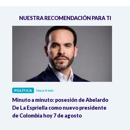
NUESTRA RECOMENDACIÓN PARA TI
POLÍTICA
Hace 4 min
POLÍ
Minuto a minuto: posesión de Abelardo
Gabin
De La Espriella como nuevo presidente
qued
de Colombia hoy 7 de agosto
mini