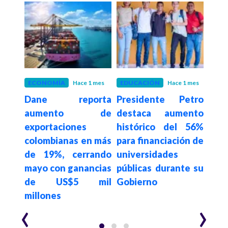
 mes
ECONOMÍA
Hace 1 mes
EDUCACIÓN
Hace 1 mes
SAL
Dane reporta
Presidente Petro
Pre
arlos
aumento de
destaca aumento
afi
tras
exportaciones
histórico del 56%
del
colombianas en más
para financiación de
Nu
el
de 19%, cerrando
universidades
cau
ro y
mayo con ganancias
públicas durante su
admi
 de
de US$5 mil
Gobierno
de j
millones
pas
‹
›