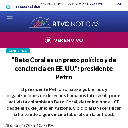
Pasar al contenido principal
RGAN
|
"HABLAR NO ES UN CRIMEN": CARTA DE BETO CORAL
|
ABELAR
Temas del día:
VER EN VIVO
GOBIERNO
"Beto Coral es un preso político y de
conciencia en EE. UU.": presidente
Petro
El presidente Petro solicitó a gobiernos y
organizaciones de derechos humanos intervenir por el
activista colombiano Beto Coral, detenido por el ICE
desde el 16 de junio en Arizona, y pidió al DNI certificar
si ha tenido algún vínculo laboral con la entidad.
28 de Junio 2026, 10:05 PM