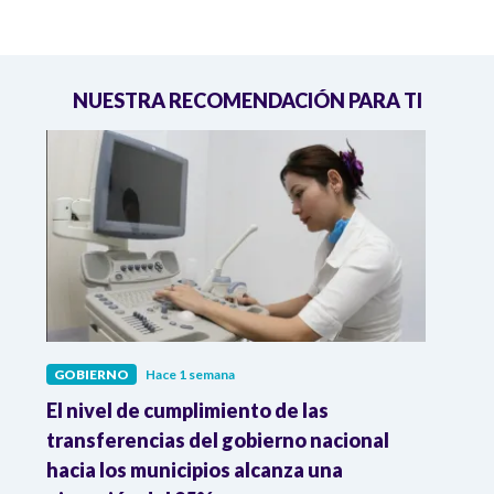
NUESTRA RECOMENDACIÓN PARA TI
GOBIERNO
Hace 1 semana
GOBI
El nivel de cumplimiento de las
“El e
transferencias del gobierno nacional
pres
hacia los municipios alcanza una
el m