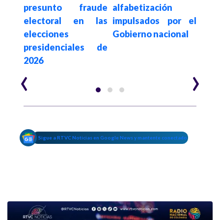
para
presunto fraude
alfabetización
der
 y
electoral en las
impulsados por el
tra
o en
elecciones
Gobierno nacional
Amé
s
presidenciales de
tie
2026
esce
‹
›
Sigue a RTVC Noticias en Google News y mantente conectado