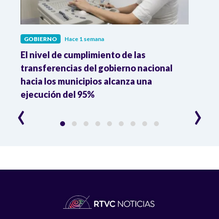
GOBIERNO
Hace 1 semana
GOBI
El nivel de cumplimiento de las
“El e
transferencias del gobierno nacional
pres
hacia los municipios alcanza una
el m
ejecución del 95%
‹
›