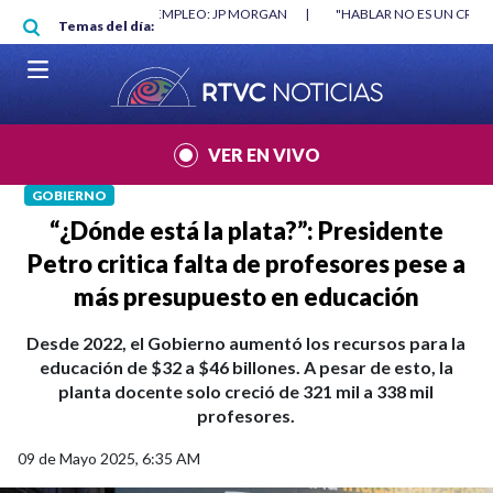
Pasar al contenido principal
RGAN
|
"HABLAR NO ES UN CRIMEN": CARTA DE BETO CORAL
|
ABELAR
Temas del día:
VER EN VIVO
GOBIERNO
“¿Dónde está la plata?”: Presidente
Petro critica falta de profesores pese a
más presupuesto en educación
Desde 2022, el Gobierno aumentó los recursos para la
educación de $32 a $46 billones. A pesar de esto, la
planta docente solo creció de 321 mil a 338 mil
profesores.
09 de Mayo 2025, 6:35 AM