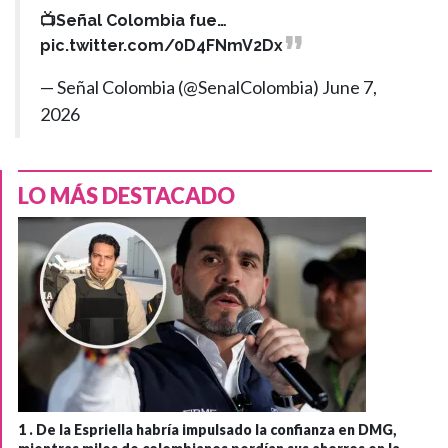
📺Señal Colombia fue…
pic.twitter.com/0D4FNmV2Dx
— Señal Colombia (@SenalColombia)
June 7,
2026
LO MÁS DESTACADO
1 .
De la Espriella habría impulsado la confianza en DMG,