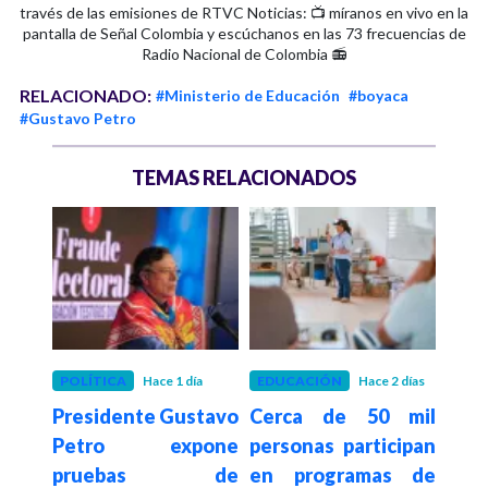
través de las emisiones de RTVC Noticias: 📺 míranos en vivo en la
pantalla de Señal Colombia y escúchanos en las 73 frecuencias de
Radio Nacional de Colombia 📻
RELACIONADO:
#Ministerio de Educación
#boyaca
#Gustavo Petro
TEMAS RELACIONADOS
POLÍTICA
Hace 1 día
EDUCACIÓN
Hace 2 días
POLÍ
Presidente Gustavo
Cerca de 50 mil
La d
onal
Petro expone
personas participan
ultr
e 123
pruebas de
en programas de
tru