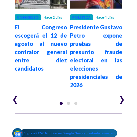
 meses
CONGRESO
Hace 2 días
POLÍTICA
Hace 4 días
POLÍ
s no
El Congreso
Presidente Gustavo
Se
 el
escogerá el 12 de
Petro expone
Juri
wen
agosto al nuevo
pruebas de
Agra
ar de
contralor general
presunto fraude
se
entre diez
electoral en las
nu
y no
candidatos
elecciones
próx
r por
presidenciales de
n
2026
‹
›
Sigue a RTVC Noticias en Google News y mantente conectado