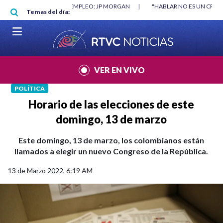
Pasar al contenido principal
ORGAN
|
"HABLAR NO ES UN CRIMEN": CARTA DE BETO CORAL
|
ABELA
Temas del día:
VER EN VIVO
POLÍTICA
Horario de las elecciones de este
domingo, 13 de marzo
Este domingo, 13 de marzo, los colombianos están
llamados a elegir un nuevo Congreso de la República.
13 de Marzo 2022, 6:19 AM