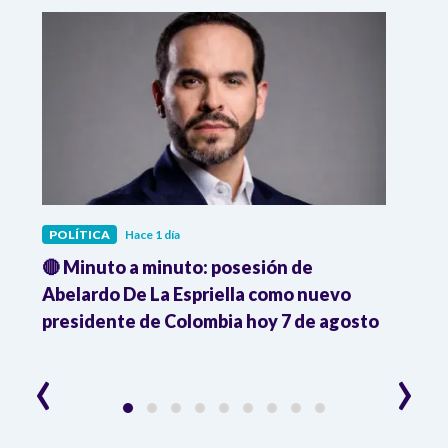
POLÍTICA
Hace 1 día
POLÍ
🔴 Minuto a minuto: posesión de
Gabin
Abelardo De La Espriella como nuevo
qued
presidente de Colombia hoy 7 de agosto
mini
‹
›