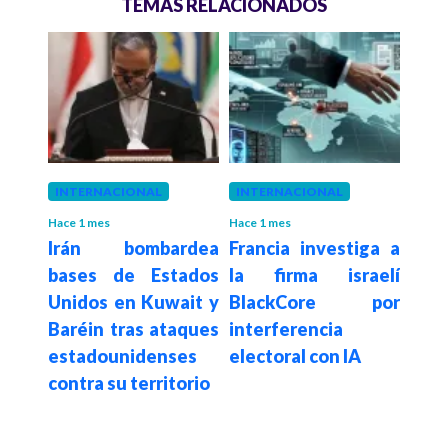
TEMAS RELACIONADOS
INTERNACIONAL
INTERNACIONAL
MED
Hace 1 mes
Hace 1 mes
Hace 1
ón
Irán bombardea
Francia investiga a
Do
 que
bases de Estados
la firma israelí
sus
e 30
Unidos en Kuwait y
BlackCore por
bom
 de
Baréin tras ataques
interferencia
Irán
e la
estadounidenses
electoral con IA
posi
tina
contra su territorio
la
del
islá