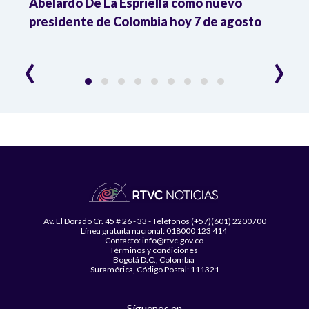
Abelardo De La Espriella como nuevo
qued
presidente de Colombia hoy 7 de agosto
mini
‹
›
Av. El Dorado Cr. 45 # 26 - 33 - Teléfonos (+57)(601) 2200700
Línea gratuita nacional: 018000 123 414
Contacto: info@rtvc.gov.co
Términos y condiciones
Bogotá D.C., Colombia
Suramérica, Código Postal: 111321
Síguenos en