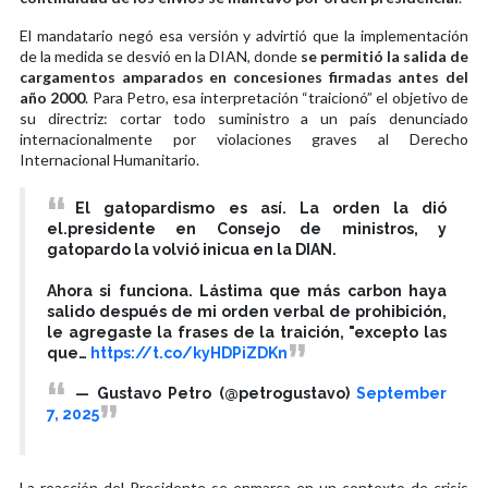
El mandatario negó esa versión y advirtió que la implementación
de la medida se desvió en la DIAN, donde
se permitió la salida de
cargamentos amparados en concesiones firmadas antes del
año 2000
. Para Petro, esa interpretación “traicionó” el objetivo de
su directriz: cortar todo suministro a un país denunciado
internacionalmente por violaciones graves al Derecho
Internacional Humanitario.
El gatopardismo es así. La orden la dió
el.presidente en Consejo de ministros, y
gatopardo la volvió inicua en la DIAN.
Ahora si funciona. Lástima que más carbon haya
salido después de mi orden verbal de prohibición,
le agregaste la frases de la traición, "excepto las
que…
https://t.co/kyHDPiZDKn
— Gustavo Petro (@petrogustavo)
September
7, 2025
La reacción del Presidente se enmarca en un contexto de crisis