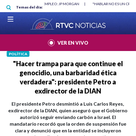
Pasar al contenido principal
O MÍNIMO NO DESTRUYÓ EMPLEO: JP MORGAN
|
"HABLAR NO ES UN CRIME
Temas del día:
L MUNDIAL 2026
|
VER EN VIVO
POLÍTICA
"Hacer trampa para que continue el
genocidio, una barbaridad ética
verdadera": presidente Petro a
exdirector de la DIAN
El presidente Petro desmintió a Luis Carlos Reyes,
exdirector de la DIAN, quien aseguró que el Gobierno
autorizó seguir enviando carbón a Israel. El
mandatario recordó que la orden de suspensión fue
clara y denunció que en la entidad se incluyeron