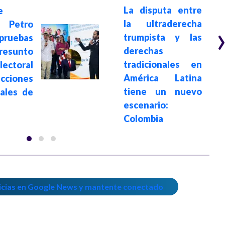
La disputa entre
e
la ultraderecha
 Petro
trumpista y las
ruebas
derechas
sunto
tradicionales en
ectoral
América Latina
ecciones
tiene un nuevo
iales de
escenario:
Colombia
icias en Google News y mantente conectado