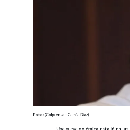
Foto:
(Colprensa - Camila Díaz)
Una nueva
polémica estalló en las