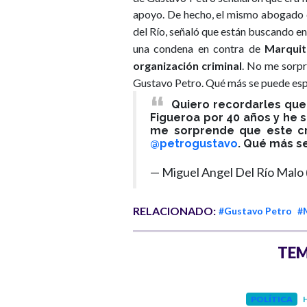
apoyo. De hecho, el mismo abogado q
del Río, señaló que están buscando en
una condena en contra de
Marquit
organización criminal
. No me sorpr
Gustavo Petro
. Qué más se puede esp
Quiero recordarles qu
Figueroa por 40 años y he s
me sorprende que este cr
@petrogustavo
. Qué más s
— Miguel Angel Del Río Malo
RELACIONADO:
#Gustavo Petro
#
TEM
INTERNACIONAL
POLÍTICA
H