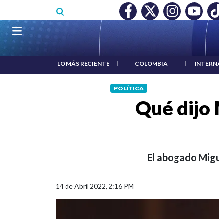
Pasar al contenido principal
O MÍNIMO NO DESTRUYÓ EMPLEO: JP MORGAN
|
"HABLAR NO
Navegación principal
LO MÁS RECIENTE
|
COLOMBIA
|
INTERN
POLÍTICA
Qué dijo 
El abogado Migu
14 de Abril 2022, 2:16 PM