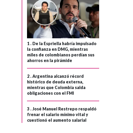
Consejo de
›
Estado suspende
el decreto que
eliminaba una
prima a
1 .
De la Espriella habría impulsado
congresistas
la confianza en DMG, mientras
estimada en
miles de colombianos perdían sus
ahorros en la pirámide
$62.000 millones
al año
2 .
Argentina alcanzó récord
histórico de deuda externa,
mientras que Colombia salda
obligaciones con el FMI
3 .
José Manuel Restrepo respaldó
frenar el salario mínimo vital y
cuestionó el aumento salarial