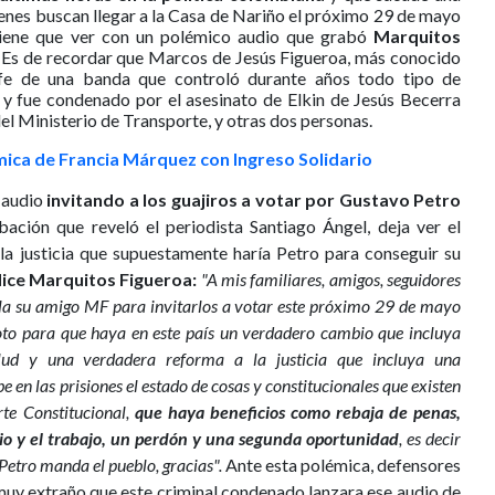
ienes buscan llegar a la Casa de Nariño el próximo 29 de mayo
y tiene que ver con un polémico audio que grabó
Marquitos
 Es de recordar que Marcos de Jesús Figueroa, más conocido
fe de una banda que controló durante años todo tipo de
y fue condenado por el asesinato de Elkin de Jesús Becerra
del Ministerio de Transporte, y otras dos personas.
mica de Francia Márquez con Ingreso Solidario
n audio
invitando a los guajiros a votar por Gustavo Petro
bación que reveló el periodista Santiago Ángel, deja ver el
 la justicia que supuestamente haría Petro para conseguir su
dice Marquitos Figueroa:
"A mis familiares, amigos, seguidores
abla su amigo MF para invitarlos a votar este próximo 29 de mayo
voto para que haya en este país un verdadero cambio que incluya
 salud y una verdadera reforma a la justicia que incluya una
be en las prisiones el estado de cosas y constitucionales que existen
rte Constitucional,
que haya beneficios como rebaja de penas,
io y el trabajo, un perdón y una segunda oportunidad
, es decir
Petro manda el pueblo, gracias".
Ante esta polémica, defensores
muy extraño que este criminal condenado lanzara ese audio de