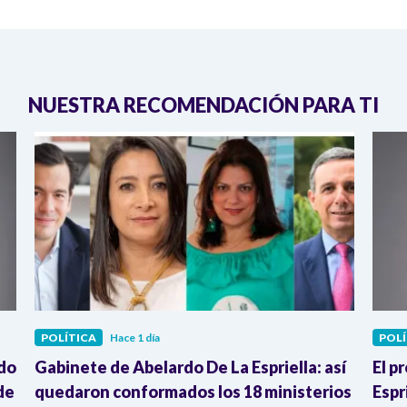
NUESTRA RECOMENDACIÓN PARA TI
POLÍTICA
Hace 1 día
POLÍ
rdo
Gabinete de Abelardo De La Espriella: así
El p
de
quedaron conformados los 18 ministerios
Espr