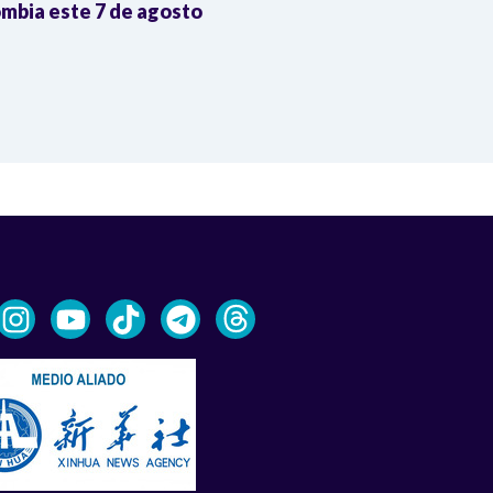
mbia este 7 de agosto
las eleccione