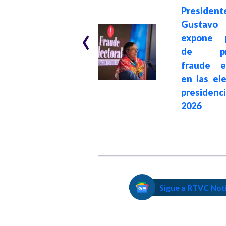
Hace 1 mes
President
The Guardian: De
‹
Gustavo
la Espriella gana
expone p
en Colombia
de pre
impulsado por la
fraude el
estrategia
en las el
transnacional e
presidenc
intervención de
2026
Donald Trump
Sigue a RTVC Not