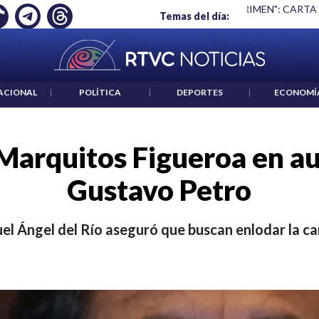
 ES UN CRIMEN": CARTA DE BETO CORAL
|
ABELARDO DE LA E
Temas del día:
ACIONAL
|
POLÍTICA
|
DEPORTES
|
ECONOMÍ
Marquitos Figueroa en a
Gustavo Petro
el Ángel del Río aseguró que buscan enlodar la c