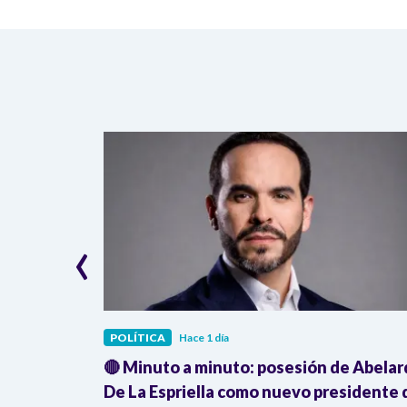
‹
POLÍTICA
Hace 1 día
deja en
🔴 Minuto a minuto: posesión de Abela
o Uribe
De La Espriella como nuevo presidente 