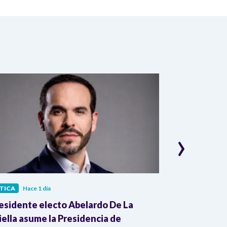
›
TICA
Hace 1 día
POLÍTICA
Hace 
residente electo Abelardo De La
Presidente G
iella asume la Presidencia de
pruebas de pr