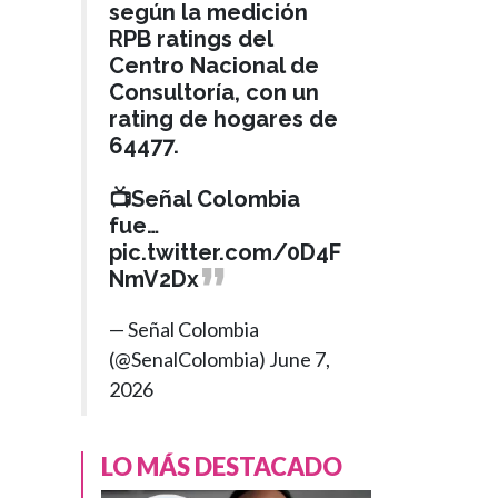
según la medición
RPB ratings del
Centro Nacional de
Consultoría, con un
rating de hogares de
64477.
📺Señal Colombia
fue…
pic.twitter.com/0D4F
NmV2Dx
— Señal Colombia
(@SenalColombia)
June 7,
2026
POLÍTICA
LO MÁS DESTACADO
Hace 3 semanas