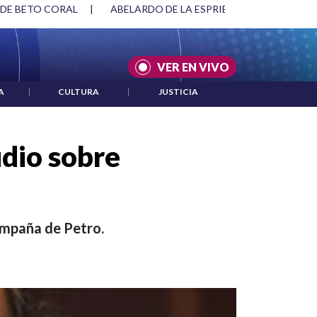
SPRIELLA Y DMG
|
ACUERDOS ENTRE ESTADOS UNIDOS E IRÁ
VER EN VIVO
A
|
CULTURA
|
JUSTICIA
udio sobre
ampaña de Petro.