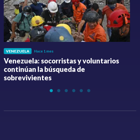
VENEZUELA
Hace 1 mes
Venezuela: socorristas y voluntarios
C
continúan la búsqueda de
a
sobrevivientes
l