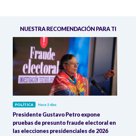
NUESTRA RECOMENDACIÓN PARA TI
POLÍTICA
Hace 2 días
POLÍ
ia
Presidente Gustavo Petro expone
La d
pruebas de presunto fraude electoral en
trum
las elecciones presidenciales de 2026
en A