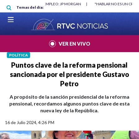
Pasar al contenido principal
RGAN
|
"HABLAR NO ES UN CRIMEN": CARTA DE BETO CORAL
|
ABELAR
Temas del día:
VER EN VIVO
POLÍTICA
Puntos clave de la reforma pensional
sancionada por el presidente Gustavo
Petro
A propósito de la sanción presidencial de la reforma
pensional, recordamos algunos puntos clave de esta
nueva ley de la República.
16 de Julio 2024, 4:26 PM