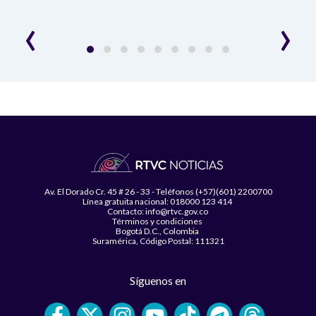
esce
‹
›
Av. El Dorado Cr. 45 # 26 - 33 - Teléfonos (+57)(601) 2200700
Línea gratuita nacional: 018000 123 414
Contacto: info@rtvc.gov.co
Términos y condiciones
Bogotá D.C., Colombia
Suramérica, Código Postal: 111321
Síguenos en