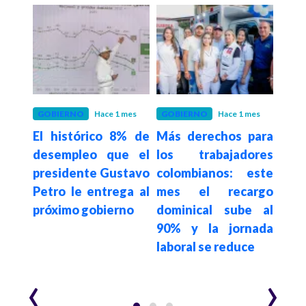
 meses
GOBIERNO
Hace 1 mes
GOBIERNO
Hace 1 mes
EMP
sco,
El histórico 8% de
Más derechos para
Col
 de
desempleo que el
los trabajadores
$5,
 se
presidente Gustavo
colombianos: este
pen
 por
Petro le entrega al
mes el recargo
abri
próximo gobierno
dominical sube al
con 
emio
90% y la jornada
de b
lones
laboral se reduce
lico
‹
›