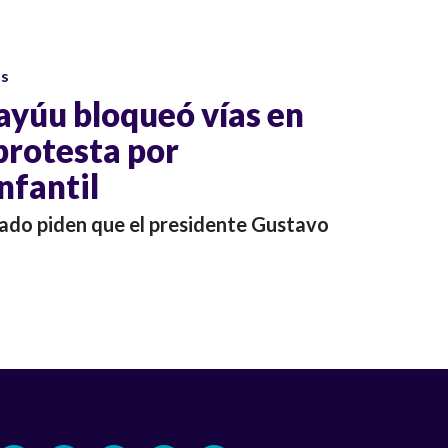
os
yúu bloqueó vías en
protesta por
nfantil
ado piden que el presidente Gustavo