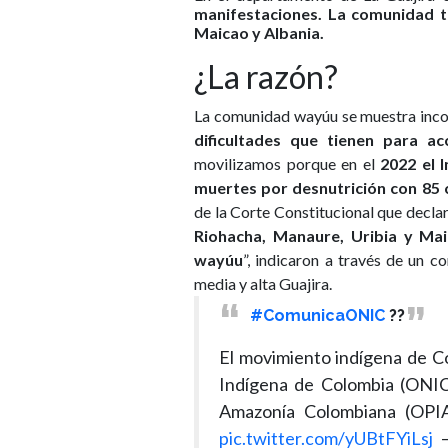
manifestaciones.
La comunidad ti
Maicao y Albania.
¿La razón?
La comunidad wayúu se muestra inc
dificultades que tienen para ac
movilizamos porque en el
2022 el 
muertes por desnutrición con 85 
de la Corte Constitucional que decla
Riohacha, Manaure, Uribia y Mai
wayúu
”, indicaron a través de un c
media y alta Guajira.
#ComunicaONIC
?️?
El movimiento indígena de C
Indígena de Colombia (ONIC)
Amazonía Colombiana (OPIA
pic.twitter.com/yUBtFYiLsj
—