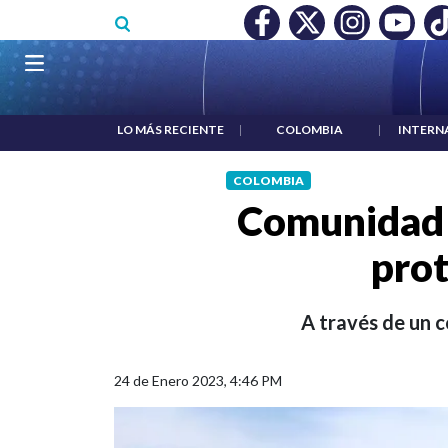
Pasar al contenido principal
RECONOCIMIENTO A RTVC
|
SALARIO MÍNIMO NO DESTRUY
Navegación principal
LO MÁS RECIENTE
|
COLOMBIA
|
INTERN
COLOMBIA
Comunidad 
prot
A través de un 
24 de Enero 2023, 4:46 PM