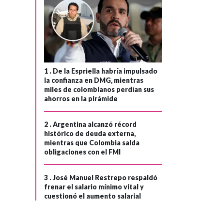
1 .
De la Espriella habría impulsado
la confianza en DMG, mientras
miles de colombianos perdían sus
ahorros en la pirámide
MEDIO ORIENTE
Hace 1 año
2 .
Argentina alcanzó récord
Un cuarto de los
›
histórico de deuda externa,
niños pequeños
mientras que Colombia salda
obligaciones con el FMI
en Gaza sufren de
malnutrición por
3 .
José Manuel Restrepo respaldó
bloqueo israelí al
frenar el salario mínimo vital y
ingreso de
cuestionó el aumento salarial
alimentos