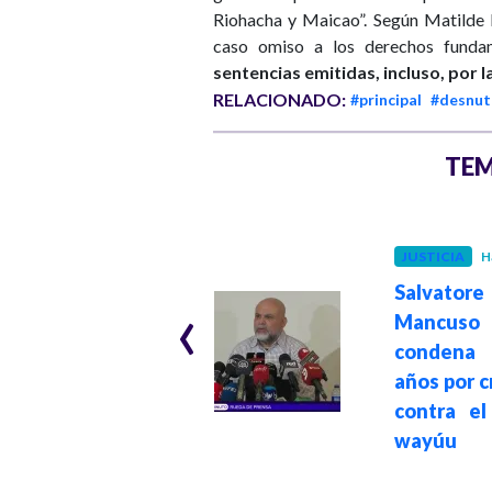
Riohacha y Maicao”. Según Matilde 
caso omiso a los derechos fund
sentencias emitidas, incluso, por l
RELACIONADO:
#principal
#desnut
TEM
MEDIO AMBIENTE
Hace 1 año
JUSTICIA
H
"Detener el
Salvatore
‹
desastre
Mancuso 
climático implica
condena
detener lo más
años por 
importante del
contra el
capitalismo: su
wayúu
economía fósil":
Presidente Petro