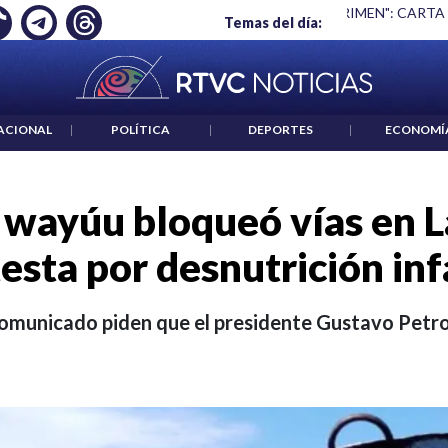
Ó EMPLEO: JP MORGAN
|
"HABLAR NO ES UN CRIMEN": CARTA
Temas del día:
ACIONAL
|
POLÍTICA
|
DEPORTES
|
ECONOMÍ
wayúu bloqueó vías en La
esta por desnutrición inf
comunicado piden que el presidente Gustavo Petro