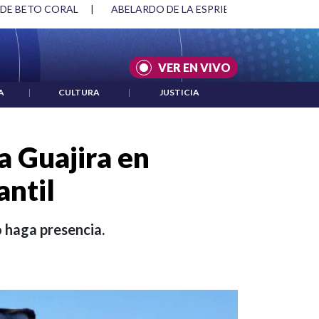
 DE BETO CORAL
|
ABELARDO DE LA ESPRIELLA Y DMG
|
VER EN VIVO
A
|
CULTURA
|
JUSTICIA
 Guajira en
antil
 haga presencia.