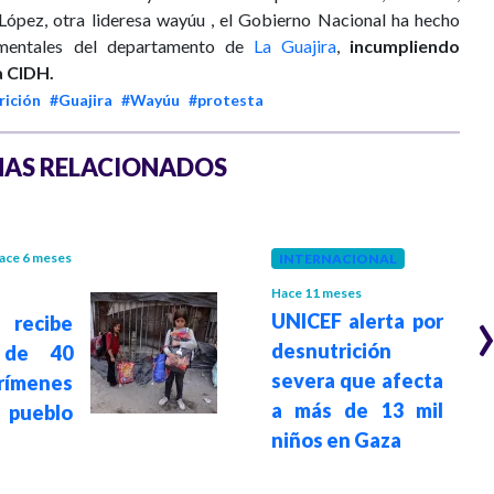
López, otra lideresa wayúu , el Gobierno Nacional ha hecho
amentales del departamento de
La Guajira
,
incumpliendo
a CIDH.
rición
#Guajira
#Wayúu
#protesta
AS RELACIONADOS
ace 6 meses
INTERNACIONAL
Hace 11 meses
UNICEF alerta por
recibe
desnutrición
 de 40
severa que afecta
crímenes
a más de 13 mil
 pueblo
niños en Gaza