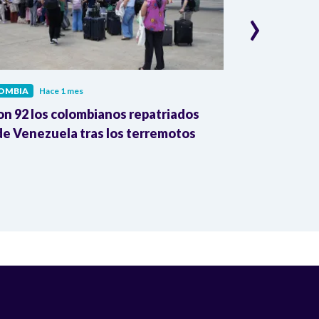
›
OMBIA
Hace 1 mes
COLOMBIA
Hac
on 92 los colombianos repatriados
Presidente Pe
e Venezuela tras los terremotos
León XIV por
la Reforma A