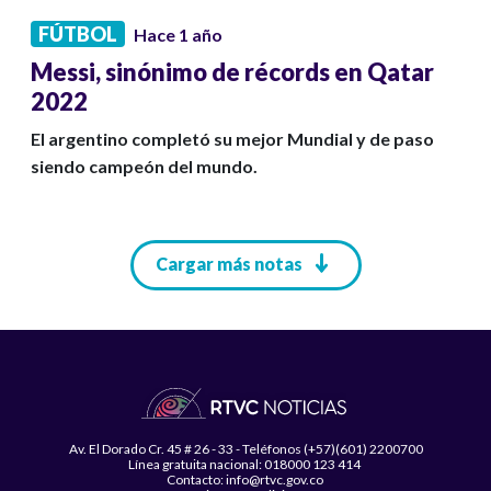
FÚTBOL
Hace 1 año
Messi, sinónimo de récords en Qatar
2022
El argentino completó su mejor Mundial y de paso
siendo campeón del mundo.
Paginación
Cargar más notas
Av. El Dorado Cr. 45 # 26 - 33 - Teléfonos (+57)(601) 2200700
Línea gratuita nacional: 018000 123 414
Contacto: info@rtvc.gov.co