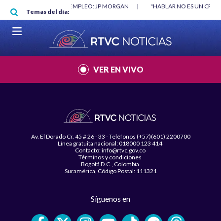
Pasar al contenido principal
O MÍNIMO NO DESTRUYÓ EMPLEO: JP MORGAN
|
"HABLAR NO ES UN CRIME
Temas del día:
L MUNDIAL 2026
|
VER EN VIVO
Av. El Dorado Cr. 45 # 26 - 33 - Teléfonos (+57)(601) 2200700
Línea gratuita nacional: 018000 123 414
Contacto: info@rtvc.gov.co
Términos y condiciones
Bogotá D.C., Colombia
Suramérica, Código Postal: 111321
Síguenos en