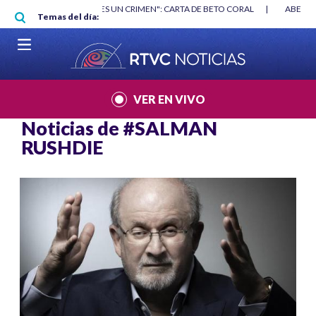
Pasar al contenido principal
RGAN
|
"HABLAR NO ES UN CRIMEN": CARTA DE BETO CORAL
|
ABELAR
Temas del día:
VER EN VIVO
Noticias de
#SALMAN
RUSHDIE