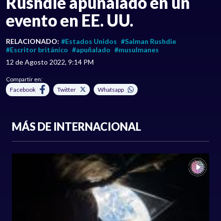
Rushdie apuñalado en un
evento en EE. UU.
RELACIONADO:
#Estados Unidos
#Salman Rushdie
#Escritor británico
#apuñalado
#musulmanes
12 de Agosto 2022, 9:14 PM
Compartir en:
Facebook
Twitter
Whatsapp
MÁS DE INTERNACIONAL