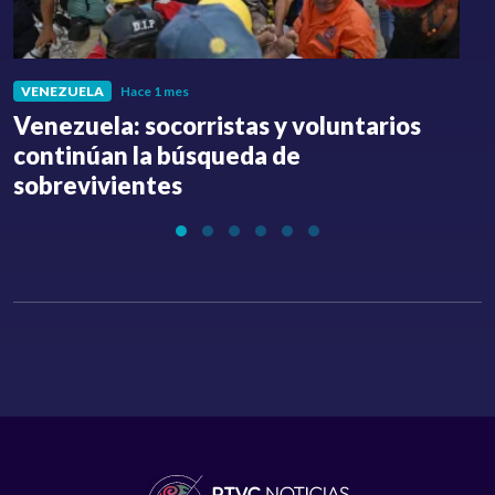
VENEZUELA
Hace 1 mes
Venezuela: socorristas y voluntarios
C
continúan la búsqueda de
a
sobrevivientes
l