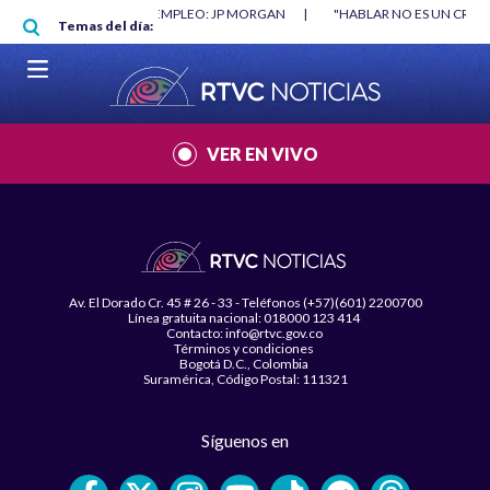
Pasar al contenido principal
O MÍNIMO NO DESTRUYÓ EMPLEO: JP MORGAN
|
"HABLAR NO ES UN CRIME
Temas del día:
L MUNDIAL 2026
|
VER EN VIVO
Av. El Dorado Cr. 45 # 26 - 33 - Teléfonos (+57)(601) 2200700
Línea gratuita nacional: 018000 123 414
Contacto: info@rtvc.gov.co
Términos y condiciones
Bogotá D.C., Colombia
Suramérica, Código Postal: 111321
Síguenos en