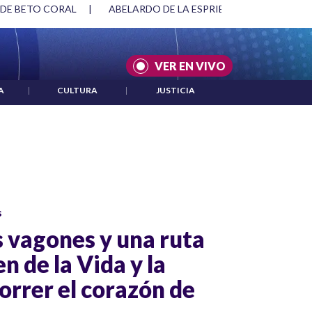
 DE BETO CORAL
|
ABELARDO DE LA ESPRIELLA Y DMG
|
VER EN VIVO
A
|
CULTURA
|
JUSTICIA
s
 vagones y una ruta
en de la Vida y la
orrer el corazón de