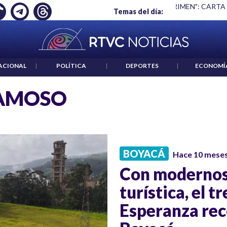
Ó EMPLEO: JP MORGAN
|
"HABLAR NO ES UN CRIMEN": CARTA
Temas del día:
ACIONAL
|
POLÍTICA
|
DEPORTES
|
ECONOMÍ
AMOSO
BOYACÁ
Hace 10 mese
Con modernos
turística, el tr
Esperanza rec