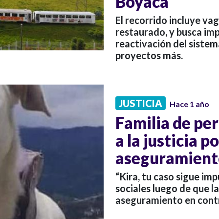
Boyacá
El recorrido incluye va
restaurado, y busca impu
reactivación del siste
proyectos más.
JUSTICIA
Hace 1 año
Familia de per
a la justicia 
aseguramiento
“Kira, tu caso sigue imp
sociales luego de que la
aseguramiento en contr