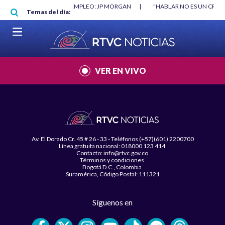
Pasar al contenido principal
O MÍNIMO NO DESTRUYÓ EMPLEO: JP MORGAN
|
"HABLAR NO ES UN CRIME
Temas del día:
L MUNDIAL 2026
|
VER EN VIVO
Av. El Dorado Cr. 45 # 26 - 33 - Teléfonos (+57)(601) 2200700
Línea gratuita nacional: 018000 123 414
Contacto: info@rtvc.gov.co
Términos y condiciones
Bogotá D.C., Colombia
Suramérica, Código Postal: 111321
Síguenos en