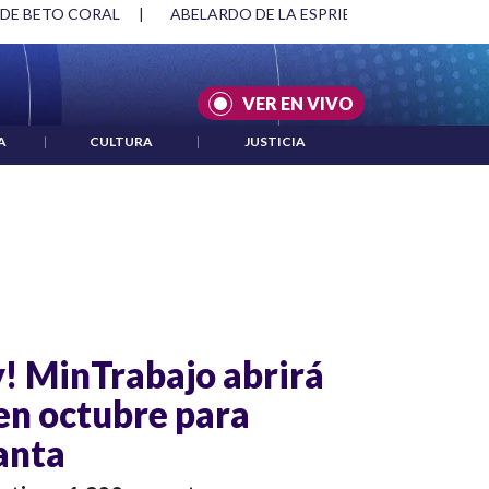
 DE BETO CORAL
|
ABELARDO DE LA ESPRIELLA Y DMG
|
VER EN VIVO
A
|
CULTURA
|
JUSTICIA
o
y! MinTrabajo abrirá
en octubre para
anta