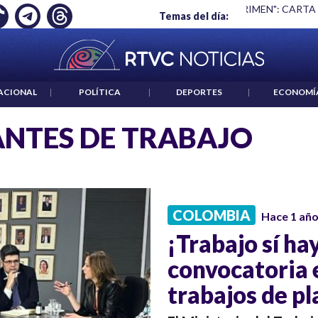
Ó EMPLEO: JP MORGAN
|
"HABLAR NO ES UN CRIMEN": CARTA
Temas del día:
ACIONAL
|
POLÍTICA
|
DEPORTES
|
ECONOMÍ
NTES DE TRABAJO
COLOMBIA
Hace 1 añ
¡Trabajo sí ha
convocatoria 
trabajos de pl