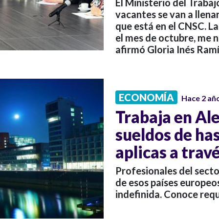
El Ministerio del Traba
vacantes se van a llena
que está en el CNSC. L
el mes de octubre, me 
afirmó Gloria Inés Ramí
ECONOMÍA
Hace 2 añ
Trabaja en Al
sueldos de has
aplicas a trav
Profesionales del sect
de esos países europeo
indefinida. Conoce requ