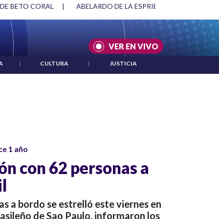
 DE BETO CORAL
|
ABELARDO DE LA ESPRIELLA Y DMG
|
VER EN VIVO
A
|
CULTURA
|
JUSTICIA
ce 1 año
ión con 62 personas a
l
s a bordo se estrelló este viernes en
brasileño de Sao Paulo, informaron los