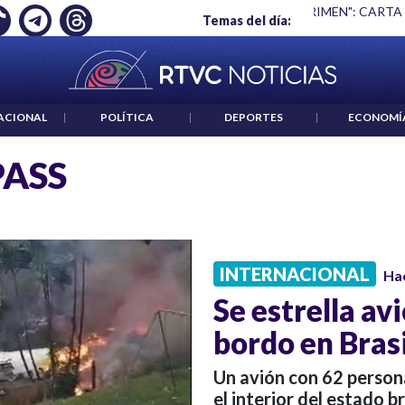
Ó EMPLEO: JP MORGAN
|
"HABLAR NO ES UN CRIMEN": CARTA
Temas del día:
ACIONAL
|
POLÍTICA
|
DEPORTES
|
ECONOMÍ
ASS
INTERNACIONAL
Ha
Se estrella av
bordo en Brasi
Un avión con 62 persona
el interior del estado 