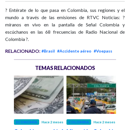
? Entérate de lo que pasa en Colombia, sus regiones y el
mundo a través de las emisiones de RTVC Noticias: ?
míranos en vivo en la pantalla de Señal Colombia y
escúchanos en las 68 frecuencias de Radio Nacional de
Colombia ?.
RELACIONADO:
#Brasil
#Accidente aéreo
#Voepass
TEMAS RELACIONADOS
ses
ECONOMÍA
Hace 2 meses
COLOMBIA
Hace 2 meses
INT