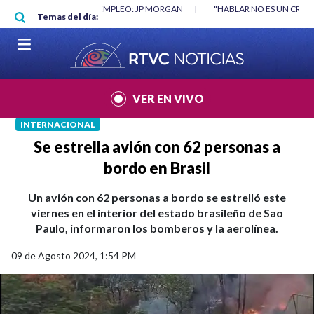
Pasar al contenido principal
O MÍNIMO NO DESTRUYÓ EMPLEO: JP MORGAN
|
"HABLAR NO ES UN CRIME
Temas del día:
L MUNDIAL 2026
|
VER EN VIVO
INTERNACIONAL
Se estrella avión con 62 personas a
bordo en Brasil
Un avión con 62 personas a bordo se estrelló este
viernes en el interior del estado brasileño de Sao
Paulo, informaron los bomberos y la aerolínea.
09 de Agosto 2024, 1:54 PM