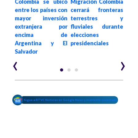
8 el
Colombia se ubicó
Migración Colombia
Hace 3
Lula
tos:
entre los países con
cerrará fronteras
a T
de la
mayor inversión
terrestres y
qu
vión
extranjera por
fluviales durante
dere
 FAC
encima de
elecciones
a ot
Argentina y El
presidenciales
Salvador
‹
›
Sigue a RTVC Noticias en Google News y mantente conectado