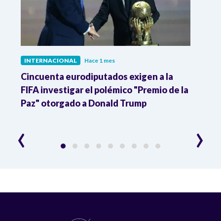
INTERNACIONAL
Hace 1 mes
INTE
Cincuenta eurodiputados exigen a la
1,000
FIFA investigar el polémico "Premio de la
Isra
Paz" otorgado a Donald Trump
pers
‹
›