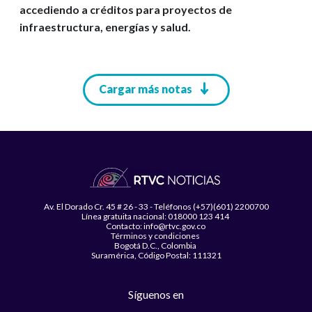
accediendo a créditos para proyectos de
infraestructura, energías y salud.
Paginación
Cargar más notas
Av. El Dorado Cr. 45 # 26 - 33 - Teléfonos (+57)(601) 2200700
Línea gratuita nacional: 018000 123 414
Contacto: info@rtvc.gov.co
Términos y condiciones
Bogotá D.C., Colombia
Suramérica, Código Postal: 111321
Síguenos en