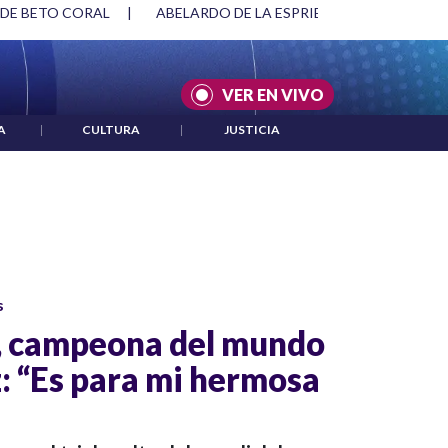
 DE BETO CORAL
|
ABELARDO DE LA ESPRIELLA Y DMG
|
VER EN VIVO
A
|
CULTURA
|
JUSTICIA
s
, campeona del mundo
z: “Es para mi hermosa