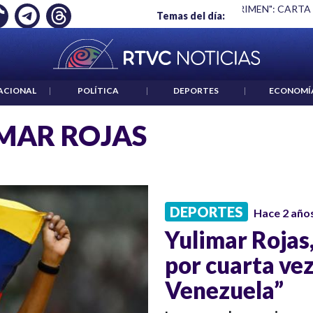
Ó EMPLEO: JP MORGAN
|
"HABLAR NO ES UN CRIMEN": CARTA
Temas del día:
ACIONAL
|
POLÍTICA
|
DEPORTES
|
ECONOMÍ
MAR ROJAS
DEPORTES
Hace 2 año
Yulimar Rojas
por cuarta ve
Venezuela”