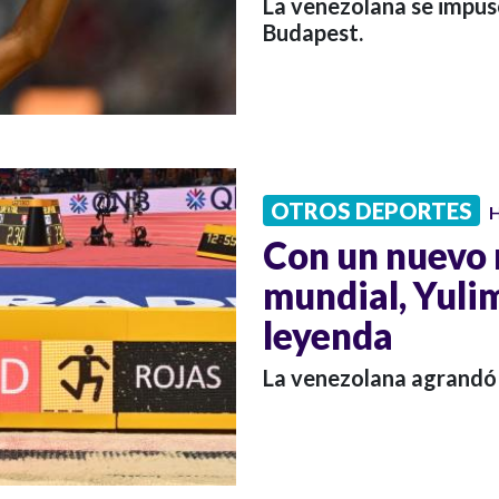
La venezolana se impuso
Budapest.
OTROS DEPORTES
H
Con un nuevo r
mundial, Yuli
leyenda
La venezolana agrandó 