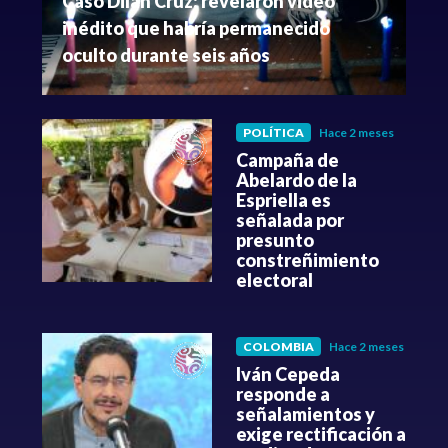
Caso Dilan Cruz: revelaron video
inédito que habría permanecido
oculto durante seis años
POLÍTICA
Hace 2 meses
Campaña de
Abelardo de la
Espriella es
señalada por
presunto
constreñimiento
electoral
COLOMBIA
Hace 2 meses
Iván Cepeda
responde a
señalamientos y
exige rectificación a