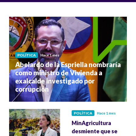
POLÍTICA
Hace 1 mes
Abelardo de la Espriella nombraría
como ministro de Vivienda a
exalcalde investigado por
corrupción
POLÍTICA
Hace 1 mes
MinAgricultura
desmiente que se