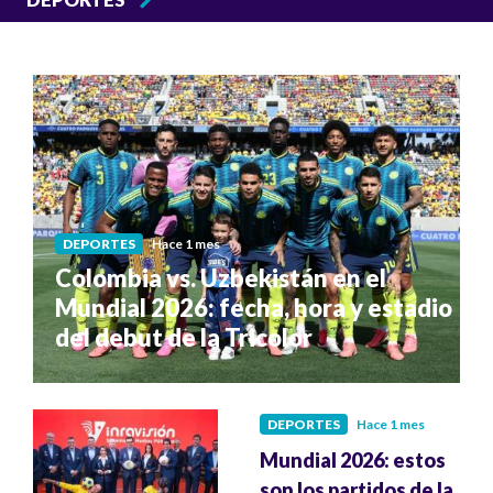
DEPORTES
Hace 1 mes
Colombia vs. Uzbekistán en el
Mundial 2026: fecha, hora y estadio
del debut de la Tricolor
DEPORTES
Hace 1 mes
Mundial 2026: estos
son los partidos de la