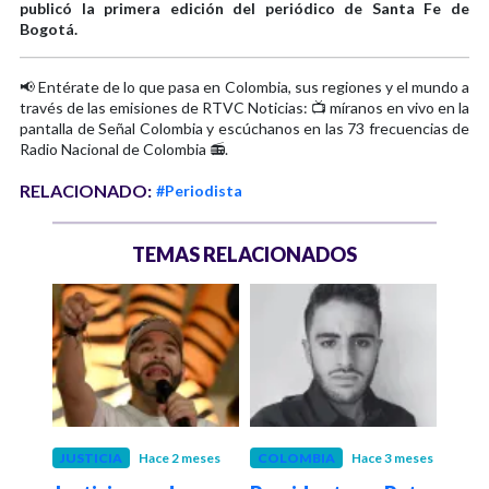
publicó la primera edición del periódico de Santa Fe de
Bogotá.
📢 Entérate de lo que pasa en Colombia, sus regiones y el mundo a
través de las emisiones de RTVC Noticias: 📺 míranos en vivo en la
pantalla de Señal Colombia y escúchanos en las 73 frecuencias de
Radio Nacional de Colombia 📻.
RELACIONADO:
#Periodista
TEMAS RELACIONADOS
JUSTICIA
Hace 2 meses
COLOMBIA
Hace 3 meses
COL