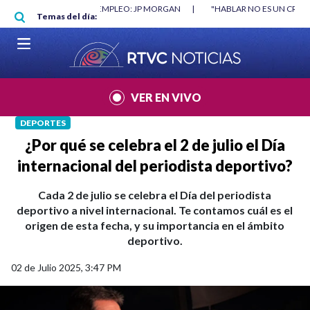
Pasar al contenido principal
ORGAN
|
"HABLAR NO ES UN CRIMEN": CARTA DE BETO CORAL
|
ABELA
Temas del día:
VER EN VIVO
DEPORTES
¿Por qué se celebra el 2 de julio el Día
internacional del periodista deportivo?
Cada 2 de julio se celebra el Día del periodista
deportivo a nivel internacional. Te contamos cuál es el
origen de esta fecha, y su importancia en el ámbito
deportivo.
02 de Julio 2025, 3:47 PM