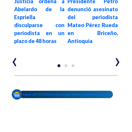
Justicia ordena a
Presidente Petro
“Ren
ño de
Abelardo de la
denunció asesinato
no
del
Espriella
del periodista
mied
añol
disculparse con
Mateo Pérez Rueda
min
 de
periodista en un
en Briceño,
ataq
 en
plazo de 48 horas
Antioquia
en G
‹
›
Sigue a RTVC Noticias en Google News y mantente conectado