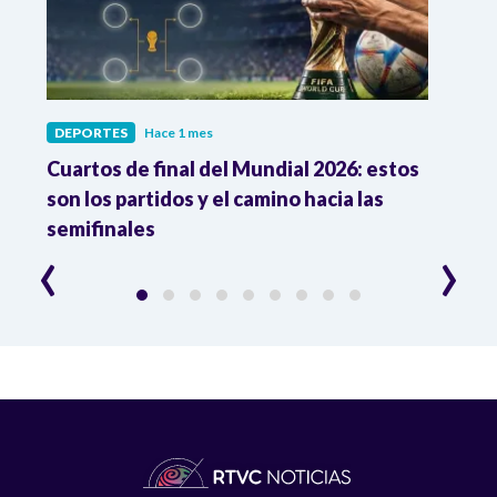
DEPORTES
Hace 1 mes
DEPO
Cuartos de final del Mundial 2026: estos
Atle
n
son los partidos y el camino hacia las
reco
semifinales
Atle
‹
›