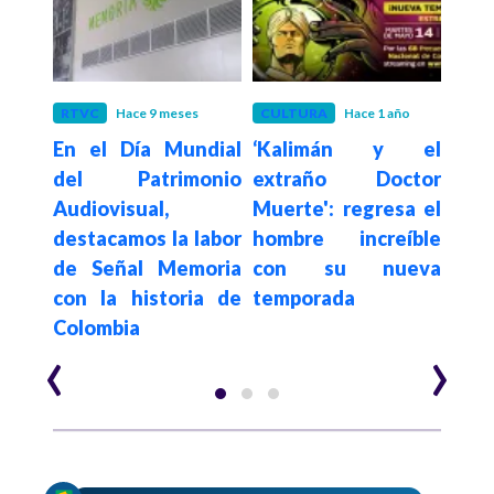
RTVC
Hace 9 meses
CULTURA
Hace 1 año
CUL
En el Día Mundial
‘Kalimán y el
El T
 la
del Patrimonio
extraño Doctor
la o
 que
Audiovisual,
Muerte': regresa el
am
edio
destacamos la labor
hombre increíble
se
de Señal Memoria
con su nueva
pa
con la historia de
temporada
Kal
Colombia
‹
›