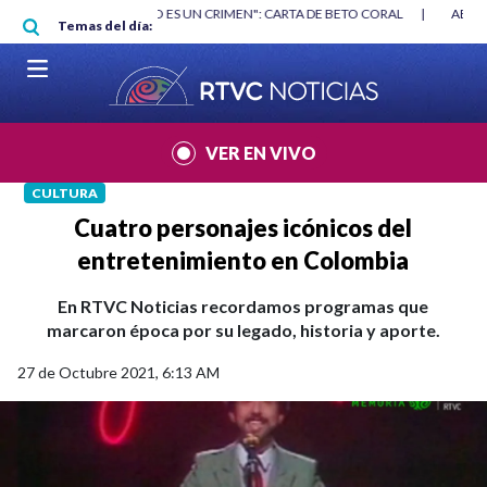
Pasar al contenido principal
RGAN
|
"HABLAR NO ES UN CRIMEN": CARTA DE BETO CORAL
|
ABELAR
Temas del día:
VER EN VIVO
CULTURA
Cuatro personajes icónicos del
entretenimiento en Colombia
En RTVC Noticias recordamos programas que
marcaron época por su legado, historia y aporte.
27 de Octubre 2021, 6:13 AM