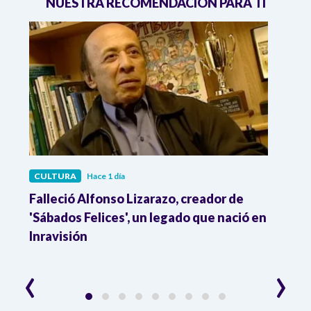
NUESTRA RECOMENDACIÓN PARA TI
CULTURA
Hace 1 día
CULT
Falleció Alfonso Lizarazo, creador de
¿List
'Sábados Felices', un legado que nació en
Esta
Inravisión
que 
‹
›