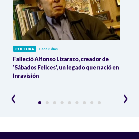
CULTURA
Hace 3 días
CULT
Falleció Alfonso Lizarazo, creador de
¿List
'Sábados Felices', un legado que nació en
Esta
Inravisión
que 
‹
›