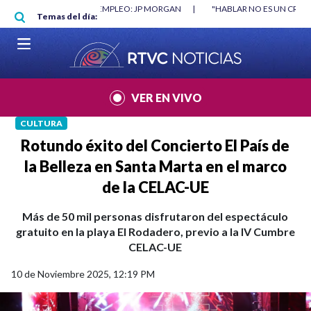
Pasar al contenido principal
RGAN
|
"HABLAR NO ES UN CRIMEN": CARTA DE BETO CORAL
|
ABELAR
Temas del día:
VER EN VIVO
CULTURA
Rotundo éxito del Concierto El País de
la Belleza en Santa Marta en el marco
de la CELAC-UE
Más de 50 mil personas disfrutaron del espectáculo
gratuito en la playa El Rodadero, previo a la IV Cumbre
CELAC-UE
10 de Noviembre 2025, 12:19 PM