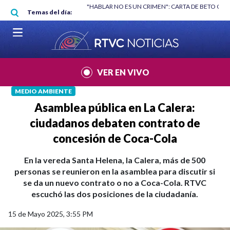
Pasar al contenido principal
RGAN
|
"HABLAR NO ES UN CRIMEN": CARTA DE BETO CORAL
|
ABELAR
Temas del día:
VER EN VIVO
MEDIO AMBIENTE
Asamblea pública en La Calera:
ciudadanos debaten contrato de
concesión de Coca-Cola
En la vereda Santa Helena, la Calera, más de 500
personas se reunieron en la asamblea para discutir si
se da un nuevo contrato o no a Coca-Cola. RTVC
escuchó las dos posiciones de la ciudadanía.
15 de Mayo 2025, 3:55 PM