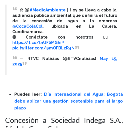
⚖️🚰
#MedioAmbiente
| Hoy se lleva a cabo la
audiencia pública ambiental que definirá el futuro
de la concesión de agua a la empresa
@CocaColaCol
, ubicada en La Calera,
Cundinamarca.
🔴Conéctate con nosotros 👉🏻
https://t.co/lnUF0MGhiP
pic.twitter.com/9mOFBLzR4N
— RTVC Noticias (@RTVCnoticias)
May 15,
2025
Puedes leer:
Día Internacional del Agua: Bogotá
debe aplicar una gestión sostenible para el largo
plazo
Concesión a Sociedad Indega S.A.,