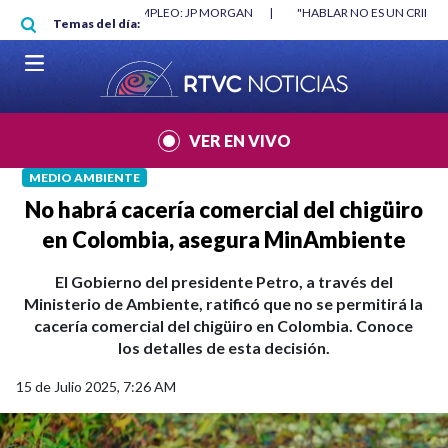
Pasar al contenido principal
 MÍNIMO NO DESTRUYÓ EMPLEO: JP MORGAN
|
"HABLAR NO ES UN CRIMEN
Temas del día:
VER EN VIVO
MEDIO AMBIENTE
No habrá cacería comercial del chigüiro
en Colombia, asegura MinAmbiente
El Gobierno del presidente Petro, a través del
Ministerio de Ambiente, ratificó que no se permitirá la
cacería comercial del chigüiro en Colombia. Conoce
los detalles de esta decisión.
15 de Julio 2025, 7:26 AM