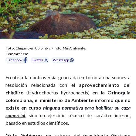
Foto:
Chigüiro en Colombia. / Foto: MinAmbiente.
Compartir en:
Facebook
Twitter
Whatsapp
Frente a la controversia generada en torno a una supuesta
resolución relacionada con el
aprovechamiento del
chigüiro
(Hydrochoerus hydrochaeris)
en la Orinoquía
colombiana, el ministerio de Ambiente informó que no
existe en curso
ninguna normativa para habilitar su caza
comercial
,
sino un ejercicio técnico de carácter interno,
basado en estudios científicos.
“Este Gobierno, en cabeza del presidente Gustavo