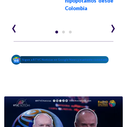
hipopótamos desde
Vél
Colombia
‹
›
Sigue a RTVC Noticias en Google News y mantente conectado