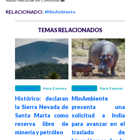
RELACIONADO:
#MinAmbiente
TEMAS RELACIONADOS
 meses
GOBIERNO
Hace 2 meses
GOBIERNO
Hace 3 meses
GOB
rtes
Histórico: declaran
MinAmbiente
¡M
mbia:
la Sierra Nevada de
presenta una
ofr
erte
Santa Marta como
solicitud a India
hipo
as y
reserva libre de
para avanzar en el
mi
inú
minería y petróleo
traslado de
Amb