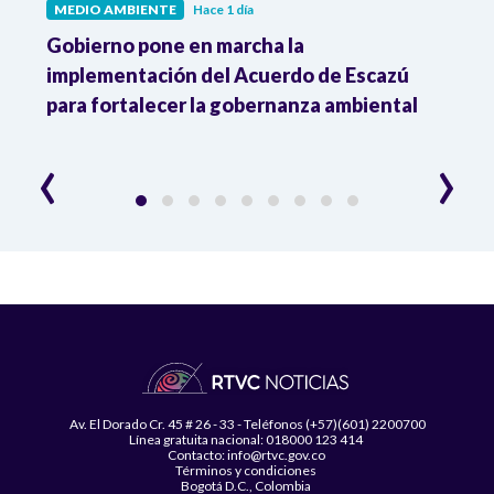
MEDIO AMBIENTE
Hace 1 día
MEDI
Gobierno pone en marcha la
Gobi
r
implementación del Acuerdo de Escazú
el p
para fortalecer la gobernanza ambiental
delim
cons
‹
›
Av. El Dorado Cr. 45 # 26 - 33 - Teléfonos (+57)(601) 2200700
Línea gratuita nacional: 018000 123 414
Contacto: info@rtvc.gov.co
Términos y condiciones
Bogotá D.C., Colombia