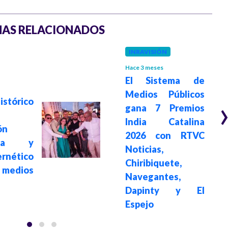
AS RELACIONADOS
INRAVISIÓN
Hace 3 meses
El Sistema de
Medios Públicos
stórico
gana 7 Premios
India Catalina
ón
2026 con RTVC
tica y
Noticias,
ernético
Chiribiquete,
medios
Navegantes,
Dapinty y El
Espejo