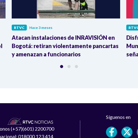
RTVC
Hace 3 meses
RTV
Atacan instalaciones de INRAVISIÓN en
Disf
l
Bogotá: retiran violentamente pancartas
Mund
y amenazan a funcionarios
seña
Síguenos en
léfonos (+57)(601) 2200700
 nacional: 018000 123 414