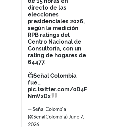
de 15 horas en
directo de las
elecciones
presidenciales 2026,
según la medición
RPB ratings del
Centro Nacional de
Consultoría, con un
rating de hogares de
64477.
📺Señal Colombia
fue…
pic.twitter.com/0D4F
NmV2Dx
— Señal Colombia
(@SenalColombia)
June 7,
2026