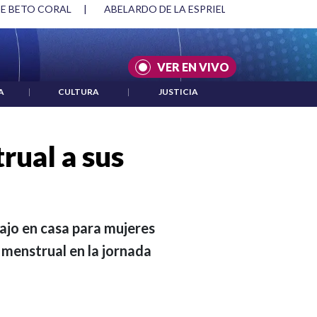
RIELLA Y DMG
|
ACUERDOS ENTRE ESTADOS UNIDOS E IRÁN
VER EN VIVO
A
|
CULTURA
|
JUSTICIA
rual a sus
ajo en casa para mujeres
 menstrual en la jornada