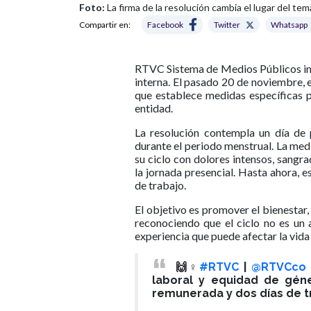
Foto:
La firma de la resolución cambia el lugar del tem
Compartir en:
Facebook
Twitter
Whatsapp
RTVC Sistema de Medios Públicos inc
interna. El pasado 20 de noviembre,
que establece medidas específicas p
entidad.
La resolución contempla un día de
durante el periodo menstrual. La medi
su ciclo con dolores intensos, sangr
la jornada presencial. Hasta ahora,
de trabajo.
El objetivo es promover el bienestar,
reconociendo que el ciclo no es un 
experiencia que puede afectar la vida
🙌♀️
#RTVC
|
@RTVCco
laboral y equidad de géne
remunerada y dos días de t