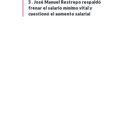
3 .
José Manuel Restrepo respaldó
frenar el salario mínimo vital y
cuestionó el aumento salarial
INRAVISIÓN
Hace 3 meses
›
RTVC Noticias
gana por segundo
año consecutivo
el India Catalina
como noticiero
favorito del
público