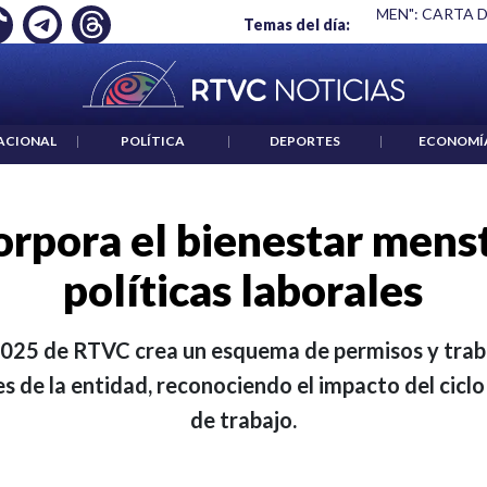
S UN CRIMEN": CARTA DE BETO CORAL
|
ABELARDO DE LA ESP
Temas del día:
ACIONAL
|
POLÍTICA
|
DEPORTES
|
ECONOMÍ
rpora el bienestar menst
políticas laborales
025 de RTVC crea un esquema de permisos y trab
 de la entidad, reconociendo el impacto del ciclo
de trabajo.