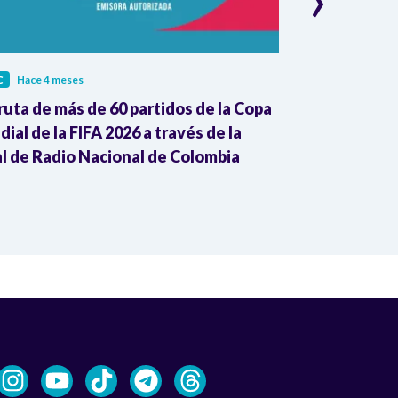
C
Hace 4 meses
RTVC
Hace 4 me
ruta de más de 60 partidos de la Copa
Mujeres del P
ial de la FIFA 2026 a través de la
RTVC y defie
l de Radio Nacional de Colombia
Morris