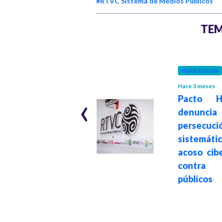
#RTVC Sistema de Medios Públicos
TEM
INRAVISIÓN
RTVC
Hace 4 meses
Hace 3 meses
‹
Pacto Hi
RTVC rechaza
denuncia
campaña
persecuci
difamatoria sobre
sistemá
casos de abuso
acoso cib
sexual al interior
contra 
de la entidad
públicos