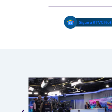
Sigue a RTVC Not
‹