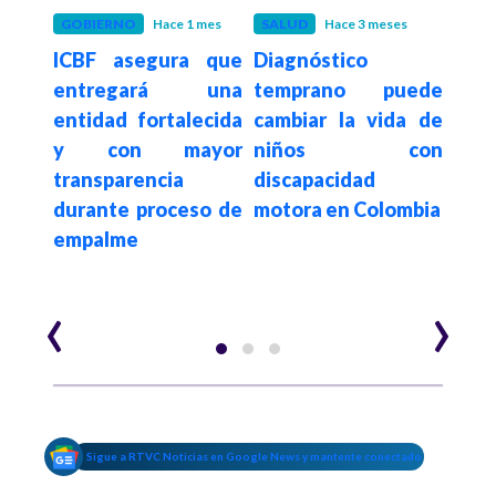
GOBIERNO
Hace 1 mes
SALUD
Hace 3 meses
P
ICBF asegura que
Diagnóstico
Hace 3
tico
entregará una
temprano puede
Día 
con
entidad fortalecida
cambiar la vida de
95 %
17,9
y con mayor
niños con
y a
ños y
transparencia
discapacidad
ví
breza
durante proceso de
motora en Colombia
con
ina
empalme
acce
en C
‹
›
Sigue a RTVC Noticias en Google News y mantente conectado