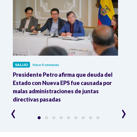
SALUD
Hace 4 semanas
SALU
r
Presidente Petro afirma que deuda del
Minis
Estado con Nueva EPS fue causada por
Dese
to
malas administraciones de juntas
directivas pasadas
‹
›