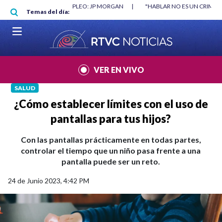
Pasar al contenido principal
RGAN
|
"HABLAR NO ES UN CRIMEN": CARTA DE BETO CORAL
|
ABELAR
Temas del día:
VER EN VIVO
SALUD
¿Cómo establecer límites con el uso de
pantallas para tus hijos?
Con las pantallas prácticamente en todas partes,
controlar el tiempo que un niño pasa frente a una
pantalla puede ser un reto.
24 de Junio 2023, 4:42 PM