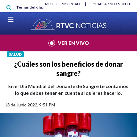
Pasar al contenido principal
RGAN
|
"HABLAR NO ES UN CRIMEN": CARTA DE BETO CORAL
|
ABELAR
Temas del día:
VER EN VIVO
SALUD
¿Cuáles son los beneficios de donar
sangre?
En el Día Mundial del Donante de Sangre te contamos
lo que debes tener en cuenta si quieres hacerlo.
13 de Junio 2022, 9:51 PM