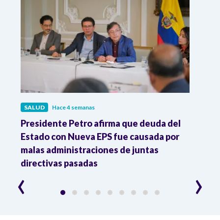
SALUD
Hace 4 semanas
SALU
r
Presidente Petro afirma que deuda del
Minis
Estado con Nueva EPS fue causada por
Dese
to
malas administraciones de juntas
directivas pasadas
‹
›