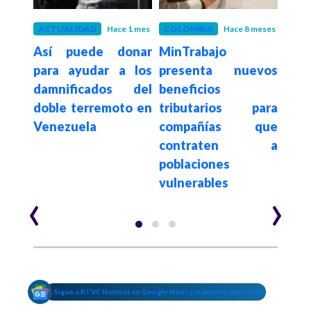
ños
ACTUALIDAD
Hace 1 mes
COLOMBIA
Hace 8 meses
COL
ipe
Así puede donar
MinTrabajo
¿Dó
 es
para ayudar a los
presenta nuevos
ent
 del
damnificados del
beneficios
par
024
doble terremoto en
tributarios para
des
Venezuela
compañías que
Cat
contraten a
poblaciones
vulnerables
‹
›
Sigue a RTVC Noticias en Google News y mantente conectado