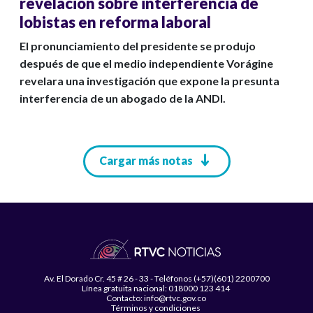
revelación sobre interferencia de
lobistas en reforma laboral
El pronunciamiento del presidente se produjo
después de que el medio independiente Vorágine
revelara una investigación que expone la presunta
interferencia de un abogado de la ANDI.
Paginación
Cargar más notas
Av. El Dorado Cr. 45 # 26 - 33 - Teléfonos (+57)(601) 2200700
Línea gratuita nacional: 018000 123 414
Contacto: info@rtvc.gov.co
Términos y condiciones