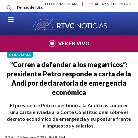
Pasar al contenido principal
RGAN
|
"HABLAR NO ES UN CRIMEN": CARTA DE BETO CORAL
|
ABELAR
Temas del día:
VER EN VIVO
COLOMBIA
“Corren a defender a los megarricos”:
presidente Petro responde a carta de la
Andi por declaratoria de emergencia
económica
El presidente Petro cuestionó a la Andi tras conocer
una carta enviada a la Corte Constitucional sobre el
decreto económico de emergencia y su postura frente
a impuestos y salarios.
20 de Diciembre 2025, 9:58 AM