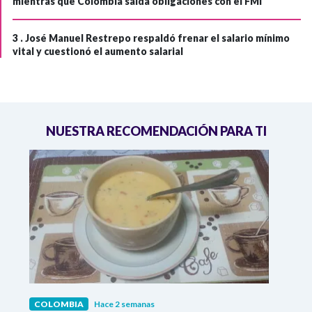
mientras que Colombia salda obligaciones con el FMI
3 .
José Manuel Restrepo respaldó frenar el salario mínimo
vital y cuestionó el aumento salarial
NUESTRA RECOMENDACIÓN PARA TI
COLOMBIA
Hace 2 semanas
COL