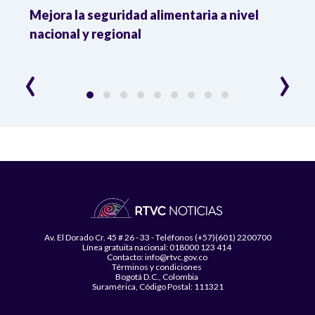
Mejora la seguridad alimentaria a nivel
Crec
da
nacional y regional
Camp
desar
‹
›
Av. El Dorado Cr. 45 # 26 - 33 - Teléfonos (+57)(601) 2200700
Línea gratuita nacional: 018000 123 414
Contacto: info@rtvc.gov.co
Términos y condiciones
Bogotá D.C., Colombia
Suramérica, Código Postal: 111321