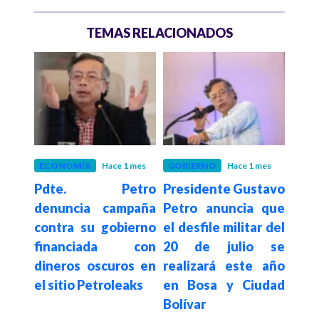
TEMAS RELACIONADOS
 mes
ECONOMÍA
Hace 1 mes
GOBIERNO
Hace 1 mes
GOB
etro
Pdte. Petro
Presidente Gustavo
Pd
istro
denuncia campaña
Petro anuncia que
agra
nda
contra su gobierno
el desfile militar del
por 
como
financiada con
20 de julio se
Espr
 del
dineros oscuros en
realizará este año
s
n el
el sitio Petroleaks
en Bosa y Ciudad
des
 de
Bolívar
en 