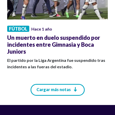
FÚTBOL
Hace 1 año
Un muerto en duelo suspendido por
incidentes entre Gimnasia y Boca
Juniors
El partido por la Liga Argentina fue suspendido tras
incidentes a las fueras del estadio.
Paginación
Cargar más notas