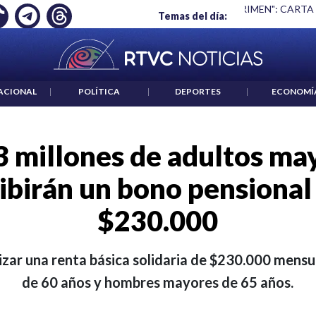
 ES UN CRIMEN": CARTA DE BETO CORAL
|
ABELARDO DE LA E
Temas del día:
ACIONAL
|
POLÍTICA
|
DEPORTES
|
ECONOMÍ
3 millones de adultos may
ibirán un bono pensiona
$230.000
zar una renta básica solidaria de $230.000 mens
de 60 años y hombres mayores de 65 años.