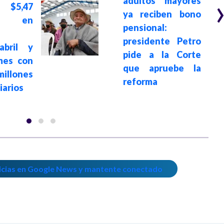
adultos mayores
$5,47
ya reciben bono
es en
pensional:
presidente Petro
abril y
pide a la Corte
mes con
que apruebe la
millones
reforma
iarios
icias en Google News y mantente conectado