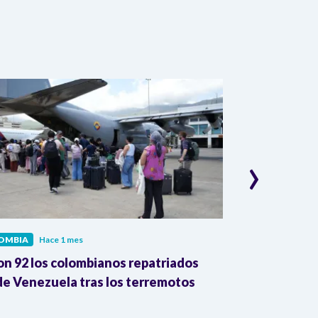
›
OMBIA
Hace 1 mes
COLOMBIA
Hac
on 92 los colombianos repatriados
Presidente Pe
e Venezuela tras los terremotos
León XIV por
la Reforma A