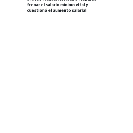
frenar el salario mínimo vital y
cuestionó el aumento salarial
GOBIERNO
Hace 2 meses
Presidente Petro