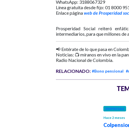
WhatsApp: 3188067329
Línea gratuita desde fijo: 01 8000 9
Enlace página
web de Prosperidad soci
Prosperidad Social reiteró enfát
intermediarios, para que millones de
📢 Entérate de lo que pasa en Colomb
Noticias: 📺 míranos en vivo en la pa
Radio Nacional de Colombia.
RELACIONADO:
#Bono pensional
#
TEM
POLÍTICA
EMPRESAS
Hace 2 meses
Respeten a
Hace 2 meses
quienes se han
Colpensio