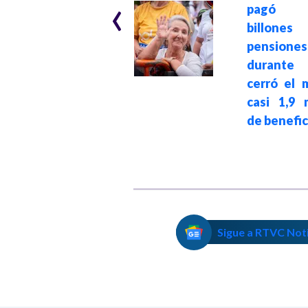
‹
pasado la vida
pagó 
trabajando y
billon
tienen derecho a
pensiones
pensionarse:
durante 
Pdte. Petro al
cerró el 
Consejo de
casi 1,9 
Estado y Fondos
de benefic
de Pensión
Sigue a RTVC Not