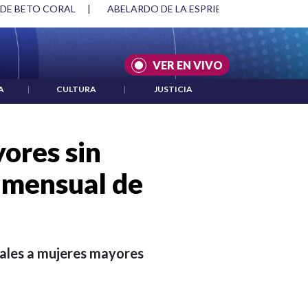
SPRIELLA Y DMG
|
ACUERDOS ENTRE ESTADOS UNIDOS E IRÁ
VER EN VIVO
A
|
CULTURA
|
JUSTICIA
ores sin
l mensual de
uales a mujeres mayores