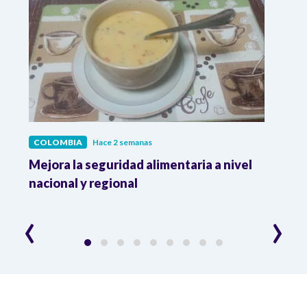
COLOMBIA
Hace 2 semanas
COL
Mejora la seguridad alimentaria a nivel
Crec
da
nacional y regional
Camp
desar
‹
›