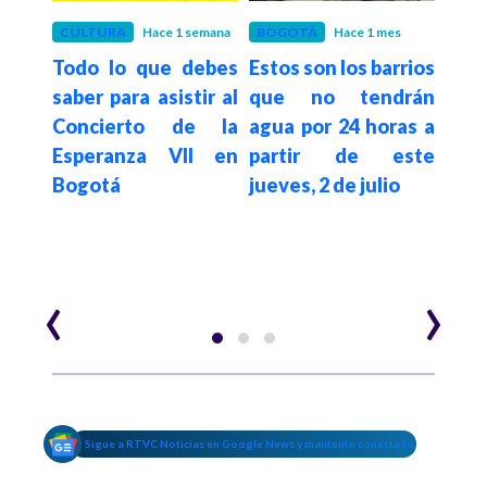
es
CULTURA
Hace 1 semana
BOGOTÁ
Hace 1 mes
BOG
gotá
Todo lo que debes
Estos son los barrios
Así 
elta
saber para asistir al
que no tendrán
Plac
026:
Concierto de la
agua por 24 horas a
reg
os de
Esperanza VII en
partir de este
par
Bogotá
jueves, 2 de julio
Bog
‹
›
Sigue a RTVC Noticias en Google News y mantente conectado