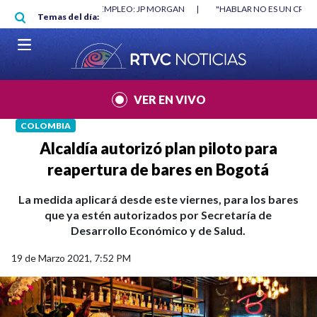
Pasar al contenido principal
RGAN
|
"HABLAR NO ES UN CRIMEN": CARTA DE BETO CORAL
|
ABELAR
Temas del día:
VER EN VIVO
COLOMBIA
Alcaldía autorizó plan piloto para
reapertura de bares en Bogotá
La medida aplicará desde este viernes, para los bares
que ya estén autorizados por Secretaría de
Desarrollo Económico y de Salud.
19 de Marzo 2021, 7:52 PM