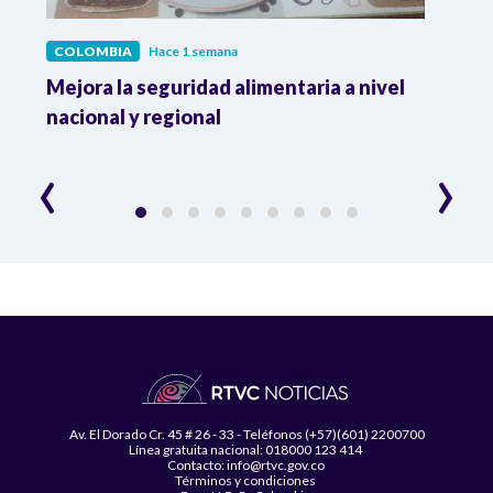
COLOMBIA
Hace 1 semana
COL
Mejora la seguridad alimentaria a nivel
Crec
da
nacional y regional
Camp
desar
‹
›
Av. El Dorado Cr. 45 # 26 - 33 - Teléfonos (+57)(601) 2200700
Línea gratuita nacional: 018000 123 414
Contacto: info@rtvc.gov.co
Términos y condiciones