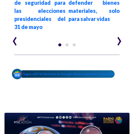
de seguridad para
defender bienes
s de
21 m
las elecciones
materiales, solo
 en
123
presidenciales del
para salvar vidas
31 de mayo
‹
›
Sigue a RTVC Noticias en Google News y mantente conectado