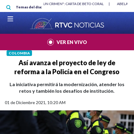
Pasar al contenido principal
AN
|
"HABLAR NO ES UN CRIMEN": CARTA DE BETO CORAL
|
ABELARDO 
Temas del día:
VER EN VIVO
COLOMBIA
Así avanza el proyecto de ley de
reforma a la Policía en el Congreso
La iniciativa permitirá la modernización, atender los
retos y también los desafíos de institución.
01 de Diciembre 2021, 10:20 AM