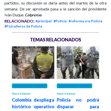
partidos, su discusión se daría antes del martes de la otra
semana. De ser aprobada pasa a la sanción del presidente
Iván Duque.
Colprensa
RELACIONADO:
#principal
#Policía
#reforma a la Policía
#Patrulleros de Policía
TEMAS RELACIONADOS
eses
SEGURIDAD Y ORDEN
SEGURIDAD Y ORDEN
BOG
obra
Bala
Hace 2 meses
Hace 2 meses
Colombia despliega
Policía no podrá
ista
la M
histórico operativo
disparar para
gotá
5 mu