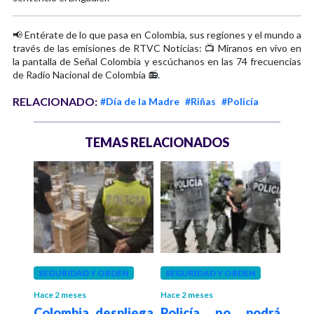
📢 Entérate de lo que pasa en Colombia, sus regiones y el mundo a
través de las emisiones de RTVC Noticias: 📺 Míranos en vivo en
la pantalla de Señal Colombia y escúchanos en las 74 frecuencias
de Radio Nacional de Colombia 📻.
RELACIONADO:
#Día de la Madre
#Riñas
#Policía
TEMAS RELACIONADOS
 meses
SEGURIDAD Y ORDEN
SEGURIDAD Y ORDEN
ACT
ó un
Hace 2 meses
Hace 2 meses
Hace 2
Colombia despliega
Policía no podrá
Día