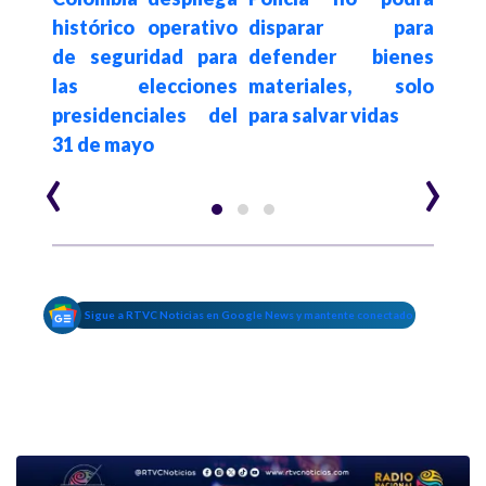
$13
histórico operativo
disparar para
av
ara
de seguridad para
defender bienes
dere
 las
las elecciones
materiales, solo
y ru
res y
presidenciales del
para salvar vidas
31 de mayo
‹
›
Sigue a RTVC Noticias en Google News y mantente conectado