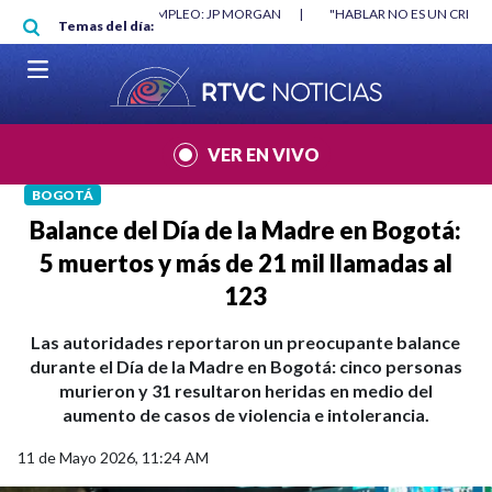
Pasar al contenido principal
AN
|
"HABLAR NO ES UN CRIMEN": CARTA DE BETO CORAL
|
ABELARDO 
Temas del día:
VER EN VIVO
BOGOTÁ
Balance del Día de la Madre en Bogotá:
5 muertos y más de 21 mil llamadas al
123
Las autoridades reportaron un preocupante balance
durante el Día de la Madre en Bogotá: cinco personas
murieron y 31 resultaron heridas en medio del
aumento de casos de violencia e intolerancia.
11 de Mayo 2026, 11:24 AM