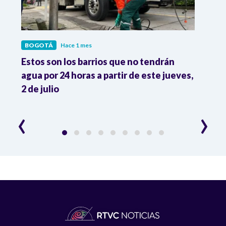
BOGOTÁ
Hace 1 mes
BOG
ram
Estos son los barrios que no tendrán
Así s
agua por 24 horas a partir de este jueves,
regir
2 de julio
Bogo
‹
›