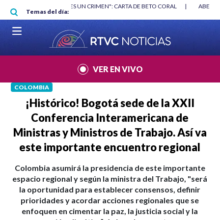
Pasar al contenido principal
RGAN
|
"HABLAR NO ES UN CRIMEN": CARTA DE BETO CORAL
|
ABELAR
Temas del día:
VER EN VIVO
COLOMBIA
¡Histórico! Bogotá sede de la XXII
Conferencia Interamericana de
Ministras y Ministros de Trabajo. Así va
este importante encuentro regional
Colombia asumirá la presidencia de este importante
espacio regional y según la ministra del Trabajo, "será
la oportunidad para establecer consensos, definir
prioridades y acordar acciones regionales que se
enfoquen en cimentar la paz, la justicia social y la