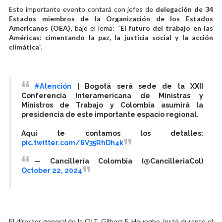
Este importante evento contará con jefes de
delegación de 34
Estados miembros de la Organización de los Estados
Americanos (OEA),
bajo el lema: “
El futuro del trabajo en las
Américas: cimentando la paz, la justicia social y la acción
climática
”.
#Atención
| Bogotá será sede de la XXII
Conferencia Interamericana de Ministras y
Ministros de Trabajo y Colombia asumirá la
presidencia de este importante espacio regional.
Aquí te contamos los detalles:
pic.twitter.com/6V35RhDh4k
— Cancillería Colombia (@CancilleriaCol)
October 22, 2024
El director general de la OIT, Gilbert F. Houngbo, instó durante el