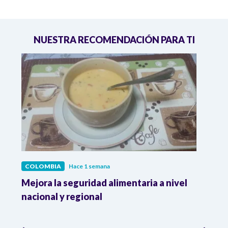
NUESTRA RECOMENDACIÓN PARA TI
COLOMBIA
Hace 1 semana
COL
Mejora la seguridad alimentaria a nivel
Crec
da
nacional y regional
Camp
desar