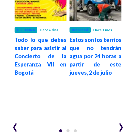
es
CULTURA
Hace 6 días
BOGOTÁ
Hace 1 mes
BOG
etro
Todo lo que debes
Estos son los barrios
Así 
r el
saber para asistir al
que no tendrán
Plac
Concierto de la
agua por 24 horas a
reg
ra la
Esperanza VII en
partir de este
par
dia
Bogotá
jueves, 2 de julio
Bog
o en
arte
d
‹
›