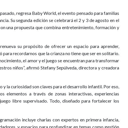
 pasado, regresa Baby World, el evento pensado para familias
ncia. Su segunda edición se celebrará el 2 y 3 de agosto en el
con una propuesta que combina entretenimiento, formación y
renueva su propósito de ofrecer un espacio para aprender,
 para recordarnos que la crianza no tiene que ser en solitario.
ocimiento, el amor y el juego se encuentran para transformar
tros niños”, afirmó Stefany Sepúlveda, directora y creadora
o y la curiosidad son claves para el desarrollo infantil. Por eso,
s elementos a través de zonas interactivas, experiencias
y juego libre supervisado. Todo, diseñado para fortalecer los
ogramación incluye charlas con expertos en primera infancia,
uidadores, y espacios para profundizar en temas como gestión