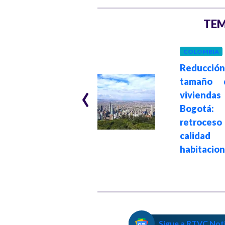
TEM
COLOMBIA
ECONOMÍA
Reducció
‹
tamaño 
Hace 4 años
Devolución del
viviendas
IVA: inicia el
Bogotá
quinto pago del
retroc
2021
calidad
habitacion
Sigue a RTVC Not