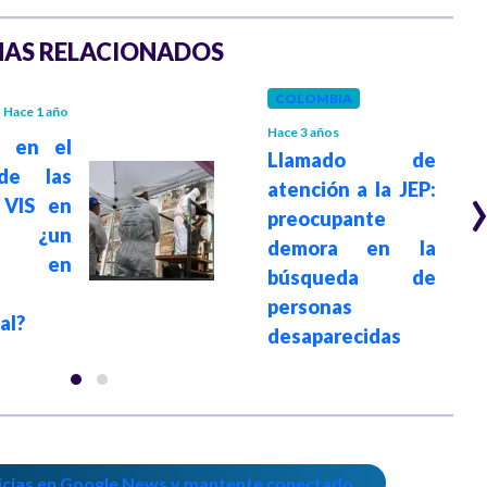
AS RELACIONADOS
COLOMBIA
Hace 1 año
Hace 3 años
n en el
Llamado de
de las
atención a la JEP:
 VIS en
preocupante
: ¿un
demora en la
eso en
búsqueda de
personas
al?
desaparecidas
icias en Google News y mantente conectado