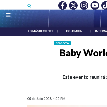
Pasar al contenido principal
O MÍNIMO NO DESTRUYÓ EMPLEO: JP MORGAN
|
"HABLAR NO
Navegación principal
LO MÁS RECIENTE
|
COLOMBIA
|
INTERN
BOGOTÁ
Baby World
Este evento reunirá 
05 de Julio 2025, 4:22 PM