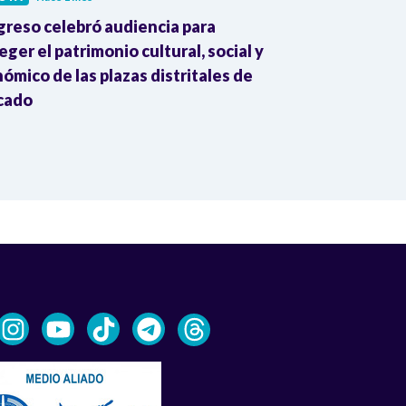
reso celebró audiencia para
Alcaldía de 
eger el patrimonio cultural, social y
fiscal por pr
ómico de las plazas distritales de
patrimonial p
cado
pesos