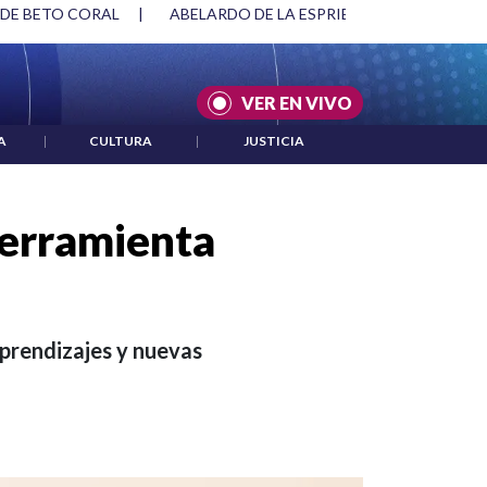
SPRIELLA Y DMG
|
ACUERDOS ENTRE ESTADOS UNIDOS E IRÁ
VER EN VIVO
A
|
CULTURA
|
JUSTICIA
herramienta
aprendizajes y nuevas