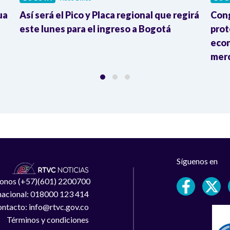
ua
Así será el Pico y Placa regional que regirá
Cong
este lunes para el ingreso a Bogotá
prot
econ
mer
Síguenos en
léfonos (+57)(601) 2200700
 nacional: 018000 123 414
ntacto: info@rtvc.gov.co
Términos y condiciones