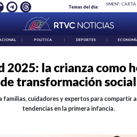
 ES UN CRIMEN": CARTA DE BETO CORAL
|
ABELARDO DE LA E
Temas del día:
ACIONAL
|
POLÍTICA
|
DEPORTES
|
ECONOMÍ
 2025: la crianza como 
de transformación social
a familias, cuidadores y expertos para compartir 
tendencias en la primera infancia.