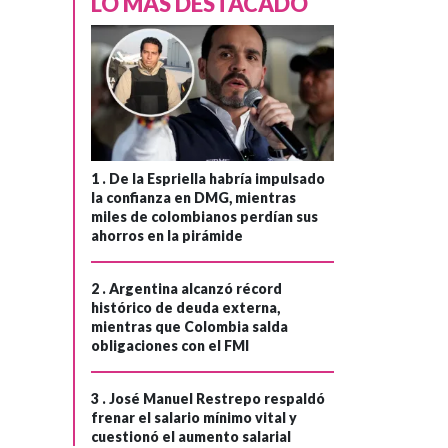
LO MÁS DESTACADO
COLOMBIA
Hace 3 años
›
Lluvias en
1 .
De la Espriella habría impulsado
la confianza en DMG, mientras
Bogotá: Distrito
miles de colombianos perdían sus
ayudará a familias
ahorros en la pirámide
afectadas por
granizada
2 .
Argentina alcanzó récord
histórico de deuda externa,
mientras que Colombia salda
obligaciones con el FMI
3 .
José Manuel Restrepo respaldó
frenar el salario mínimo vital y
cuestionó el aumento salarial