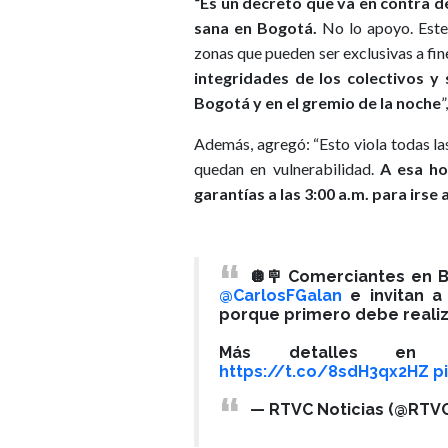
“Es un decreto que va en contra 
sana en Bogotá.
No lo apoyo. Este
zonas que pueden ser exclusivas a fine
integridades de los colectivos y
Bogotá y en el gremio de la noche
”
Además, agregó: “Esto viola todas las
quedan en vulnerabilidad.
A esa ho
garantías a las 3:00 a.m. para irse
🪩🪧 Comerciantes en 
@CarlosFGalan
e invitan a 
porque primero debe reali
Más detalles en
https://t.co/8sdH3qx2HZ
p
— RTVC Noticias (@RTVC