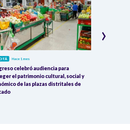
›
OTÁ
Hace 1 mes
BOGOTÁ
Hace 
reso celebró audiencia para
Alcaldía de 
eger el patrimonio cultural, social y
fiscal por pr
ómico de las plazas distritales de
patrimonial p
cado
pesos