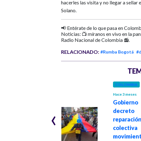
hacerles las visita y no llegar a sellar 
Solano.
📢 Entérate de lo que pasa en Colomb
Noticias: 📺 míranos en vivo en la pa
Radio Nacional de Colombia 📻.
RELACIONADO:
#Rumba Bogotá
#
TEM
COLOMBIA
COLOMBIA
Hace 3 meses
Gobierno 
Hace 5 meses
‹
Decreto de la
decre
Línea Negra:
reparació
presidente Petro
colect
convoca unidad
movimien