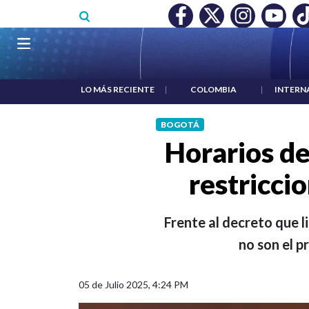
Pasar al contenido principal
RECONOCIMIENTO A RTVC
|
SALARIO MÍNIMO NO DESTRUY
Navegación principal
LO MÁS RECIENTE
|
COLOMBIA
|
INTERN
BOGOTÁ
Horarios d
restricci
Frente al decreto que l
no son el p
05 de Julio 2025, 4:24 PM