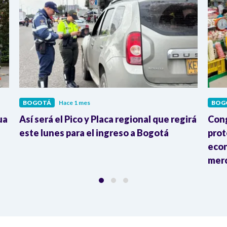
BOGOTÁ
Hace 1 mes
BOG
ua
Así será el Pico y Placa regional que regirá
Cong
este lunes para el ingreso a Bogotá
prot
econ
mer