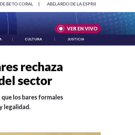
 DE BETO CORAL
|
ABELARDO DE LA ESPRIELLA Y DMG
|
VER EN VIVO
A
|
CULTURA
|
JUSTICIA
res rechaza
del sector
a que los bares formales
y legalidad.