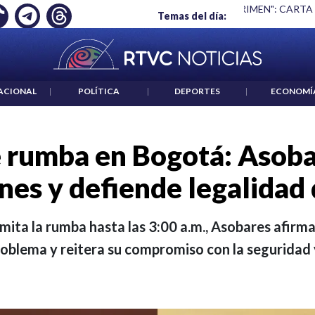
Ó EMPLEO: JP MORGAN
|
"HABLAR NO ES UN CRIMEN": CARTA
Temas del día:
ACIONAL
|
POLÍTICA
|
DEPORTES
|
ECONOMÍ
e rumba en Bogotá: Asoba
ones y defiende legalidad 
imita la rumba hasta las 3:00 a.m., Asobares afirm
roblema y reitera su compromiso con la seguridad 