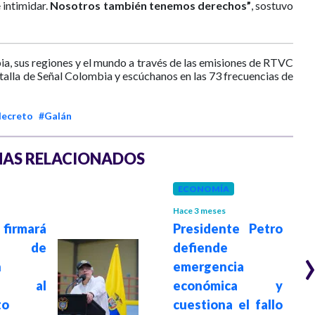
e intimidar.
Nosotros también tenemos derechos”
, sostuvo
ia, sus regiones y el mundo a través de las emisiones de RTVC
ntalla de Señal Colombia y escúchanos en las 73 frecuencias de
decreto
#Galán
AS RELACIONADOS
ECONOMÍA
Hace 3 meses
firmará
Presidente Petro
to de
defiende
n
emergencia
iva al
económica y
to
cuestiona el fallo