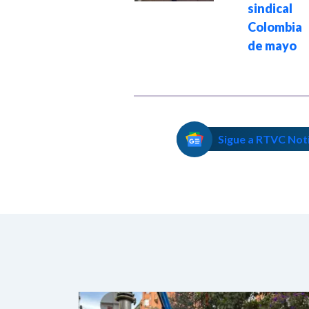
indígena en Santa
sindic
Marta
Colombia
de mayo
Sigue a RTVC Not