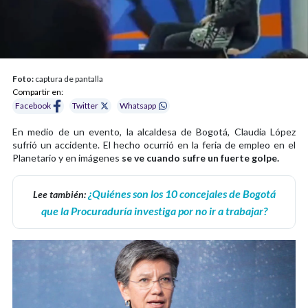
Foto:
captura de pantalla
Compartir en:
Facebook
Twitter
Whatsapp
En medio de un evento, la alcaldesa de Bogotá, Claudia López
sufrió un accidente. El hecho ocurrió en la feria de empleo en el
Planetario y en imágenes
se ve cuando sufre un fuerte golpe.
¿Quiénes son los 10 concejales de Bogotá
Lee también:
que la Procuraduría investiga por no ir a trabajar?