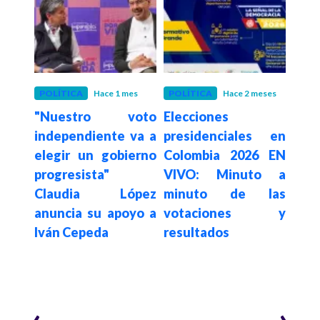
o
POLÍTICA
Hace 1 mes
POLÍTICA
Hace 2 meses
POLÍ
ñala
"Nuestro voto
Elecciones
Can
s en
independiente va a
presidenciales en
pre
 en
elegir un gobierno
Colombia 2026 EN
Colo
audia
progresista"
VIVO: Minuto a
los 
379
Claudia López
minuto de las
la p
 en
anuncia su apoyo a
votaciones y
31 d
Iván Cepeda
resultados
‹
›