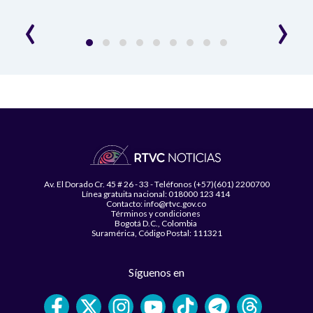
desar
‹
›
Av. El Dorado Cr. 45 # 26 - 33 - Teléfonos (+57)(601) 2200700
Línea gratuita nacional: 018000 123 414
Contacto: info@rtvc.gov.co
Términos y condiciones
Bogotá D.C., Colombia
Suramérica, Código Postal: 111321
Síguenos en