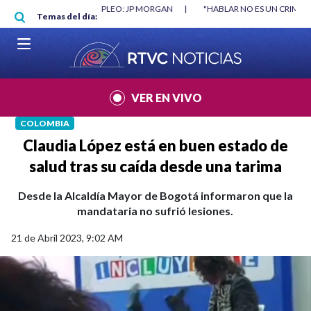
Pasar al contenido principal
RGAN
|
"HABLAR NO ES UN CRIMEN": CARTA DE BETO CORAL
|
ABELAR
Temas del día:
VER EN VIVO
COLOMBIA
Claudia López está en buen estado de
salud tras su caída desde una tarima
Desde la Alcaldía Mayor de Bogotá informaron que la
mandataria no sufrió lesiones.
21 de Abril 2023, 9:02 AM