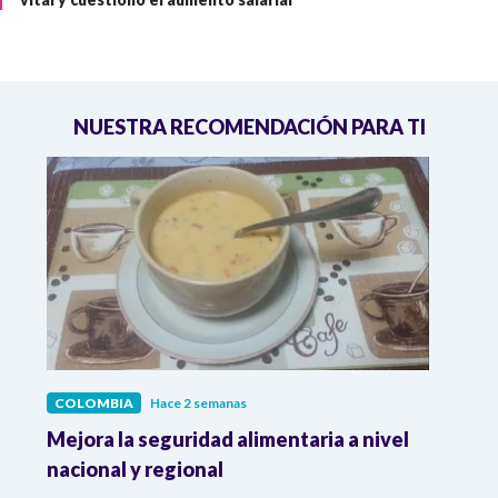
NUESTRA RECOMENDACIÓN PARA TI
COLOMBIA
Hace 2 semanas
COL
Mejora la seguridad alimentaria a nivel
Crec
da
nacional y regional
Camp