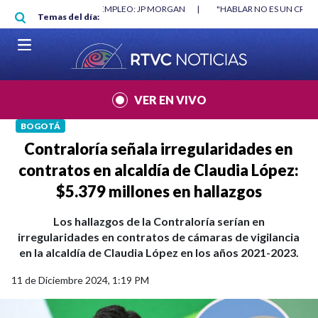
Pasar al contenido principal
RGAN
|
"HABLAR NO ES UN CRIMEN": CARTA DE BETO CORAL
|
ABELAR
Temas del día:
VER EN VIVO
BOGOTÁ
Contraloría señala irregularidades en
contratos en alcaldía de Claudia López:
$5.379 millones en hallazgos
Los hallazgos de la Contraloría serían en
irregularidades en contratos de cámaras de vigilancia
en la alcaldía de Claudia López en los años 2021-2023.
11 de Diciembre 2024, 1:19 PM