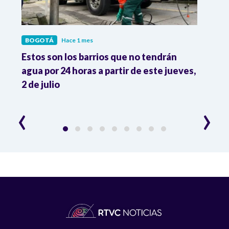
BOGOTÁ
Hace 1 mes
BOG
ram
Estos son los barrios que no tendrán
Así s
agua por 24 horas a partir de este jueves,
regir
2 de julio
Bogo
‹
›