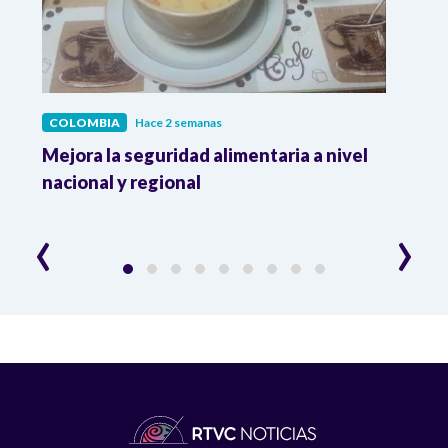
COLOMBIA
Hace 2 semanas
COL
Mejora la seguridad alimentaria a nivel
Crec
da
nacional y regional
Camp
desar
‹
›