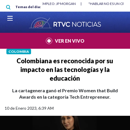
Pasar al contenido principal
RGAN
|
"HABLAR NO ES UN CRIMEN": CARTA DE BETO CORAL
|
ABELAR
Temas del día:
VER EN VIVO
COLOMBIA
Colombiana es reconocida por su
impacto en las tecnologías y la
educación
La cartagenera ganó el Premio Women that Build
Awards en la categoría Tech Entrepreneur.
10 de Enero 2023, 6:39 AM