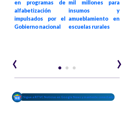
irmó
ad
en programas de
mil millones para
bia
reco
alfabetización
insumos y
s en
ga
impulsados por el
amueblamiento en
e en
afec
Gobierno nacional
escuelas rurales
mera
educ
grat
univ
‹
›
Sigue a RTVC Noticias en Google News y mantente conectado