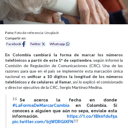
Foto:
Foto de referencia: Unsplash
Compartir en:
Facebook
Twitter
Whatsapp
En Colombia cambiará la forma de marcar los números
telefónicos a partir de este 1° de septiembre
, según informó la
Comisión de Regulación de Comunicaciones (CRC). Una de las
razones para que en el país se implemente esta marcación única
nacional es
unificar a 10 dígitos la longitud de los números
telefónicos y de celulares al llamar
, así lo explicó el comisionado
y director ejecutivo de la CRC, Sergio Martínez Medina.
Se acerca la fecha en donde
#LaFormaDeMarcarCambia
en Colombia. Si
conoces a alguien que aún no sepa, envíale esta
información.
https://t.co/tBk0fduf5a
pic.twitter.com/b3WDRGlKFN