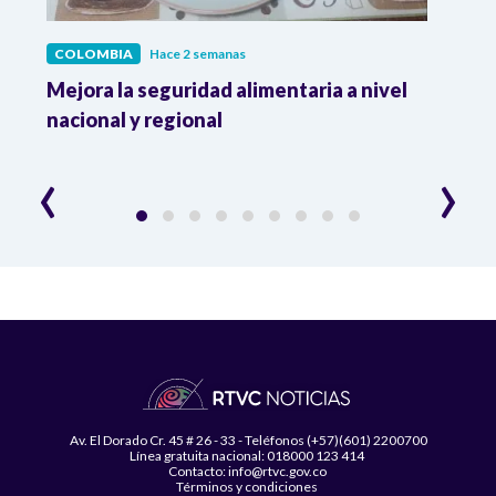
COLOMBIA
Hace 2 semanas
COL
Mejora la seguridad alimentaria a nivel
Crec
da
nacional y regional
Camp
desar
‹
›
Av. El Dorado Cr. 45 # 26 - 33 - Teléfonos (+57)(601) 2200700
Línea gratuita nacional: 018000 123 414
Contacto: info@rtvc.gov.co
Términos y condiciones