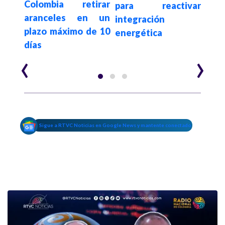
ás
Colombia retirar
para reactivar
segu
 del
aranceles en un
integración
e in
plazo máximo de 10
energética
Co
días
Ven
‹
›
Sigue a RTVC Noticias en Google News y mantente conectado