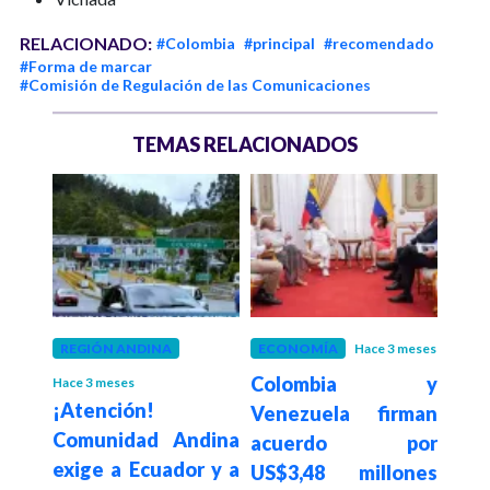
RELACIONADO:
#Colombia
#principal
#recomendado
#Forma de marcar
#Comisión de Regulación de las Comunicaciones
TEMAS RELACIONADOS
REGIÓN ANDINA
ECONOMÍA
Hace 3 meses
GOB
Colombia y
Pdte
Hace 3 meses
ólico
¡Atención!
Venezuela firman
Rodr
aolo
Comunidad Andina
acuerdo por
ac
de al
exige a Ecuador y a
US$3,48 millones
Ca