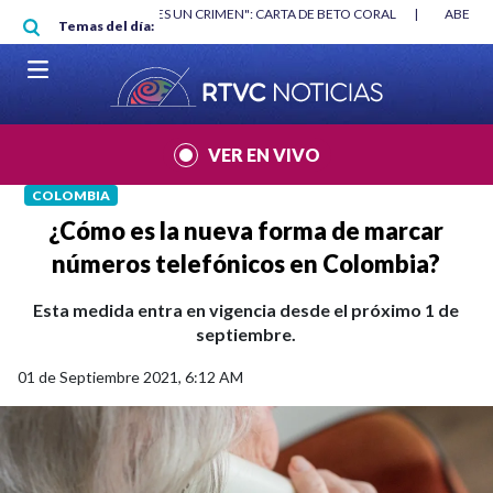
Pasar al contenido principal
RGAN
|
"HABLAR NO ES UN CRIMEN": CARTA DE BETO CORAL
|
ABELAR
Temas del día:
VER EN VIVO
COLOMBIA
¿Cómo es la nueva forma de marcar
números telefónicos en Colombia?
Esta medida entra en vigencia desde el próximo 1 de
septiembre.
01 de Septiembre 2021, 6:12 AM