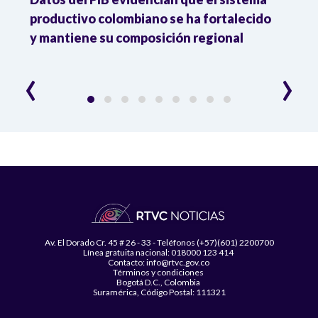
productivo colombiano se ha fortalecido
nacio
y mantiene su composición regional
empl
‹
›
Av. El Dorado Cr. 45 # 26 - 33 - Teléfonos (+57)(601) 2200700
Línea gratuita nacional: 018000 123 414
Contacto: info@rtvc.gov.co
Términos y condiciones
Bogotá D.C., Colombia
Suramérica, Código Postal: 111321