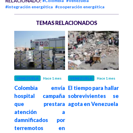
RELACIONADO:
#Colombia
#Venezuela
#integración energética
#cooperación energética
TEMAS RELACIONADOS
 1 mes
VENEZUELA
Hace 1 mes
VENEZUELA
Hace 1 mes
VEN
liza
Colombia envía
El tiempo para hallar
Ven
aria
hospital campaña
sobrevivientes se
so
ble
que prestara
agota en Venezuela
volu
 en
atención a
co
damnificados por
bú
terremotos en
sobr