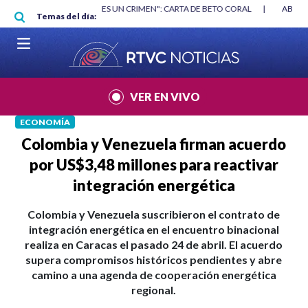
Pasar al contenido principal
RGAN
|
"HABLAR NO ES UN CRIMEN": CARTA DE BETO CORAL
|
ABELAR
Temas del día:
VER EN VIVO
ECONOMÍA
Colombia y Venezuela firman acuerdo
por US$3,48 millones para reactivar
integración energética
Colombia y Venezuela suscribieron el contrato de
integración energética en el encuentro binacional
realiza en Caracas el pasado 24 de abril. El acuerdo
supera compromisos históricos pendientes y abre
camino a una agenda de cooperación energética
regional.