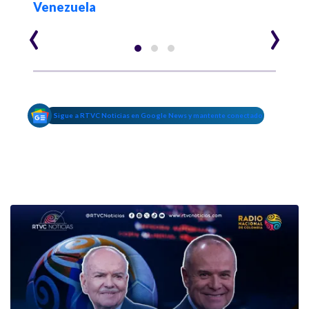
Venezuela
‹
›
Sigue a RTVC Noticias en Google News y mantente conectado