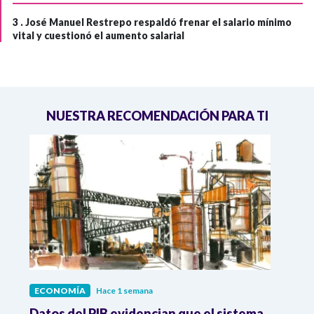
3 .
José Manuel Restrepo respaldó frenar el salario mínimo
vital y cuestionó el aumento salarial
NUESTRA RECOMENDACIÓN PARA TI
ECONOMÍA
Hace 1 semana
ECO
Datos del PIB evidencian que el sistema
Los 