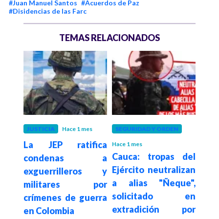
#Juan Manuel Santos
#Acuerdos de Paz
#Disidencias de las Farc
TEMAS RELACIONADOS
eses
JUSTICIA
Hace 1 mes
SEGURIDAD Y ORDEN
GOB
s “El
La JEP ratifica
“Ha
Hace 1 mes
Cauca: tropas del
e en
condenas a
dest
Ejército neutralizan
 Iván
exguerrilleros y
los 
a alias "Ñeque",
aque
militares por
Mord
solicitado en
crímenes de guerra
pres
extradición por
en Colombia