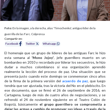
Foto:
En la imagen, a la derecha, alias 'Timochenko', antiguo líder de la
guerrilla de las Farc. Colprensa
Compartir en:
Facebook
Twitter
Whatsapp
El homenaje que un grupo de líderes de las antiguas Farc le hizo
esta semana al
'Mono Jojoy'
, jefe guerrillero muerto en un
bombardeo en 2010 y recordado por liderar los secuestros, le hizo
dudar a muchos colombianos si esa organización aprendió
realmente la lección del proceso de paz. Una situación que se
presenta justo cuando este domingo se conmemoran cinco años
de la firma de la primera versión del
acuerdo de paz
, que luego
tendría que ser ajustada, tras la victoria del No en el plebiscito. En
ese documento, que se firmó el 26 de septiembre de 2016, en
Cartagena, luego de más de cuatro años de negociaciones, y se
refrendó el 24 de noviembre siguiente en el Teatro Colón de
Bogotá, básicamente
el grupo guerrillero se comprometía a
dejar las armas a cambio de promover sus ideas a través de la