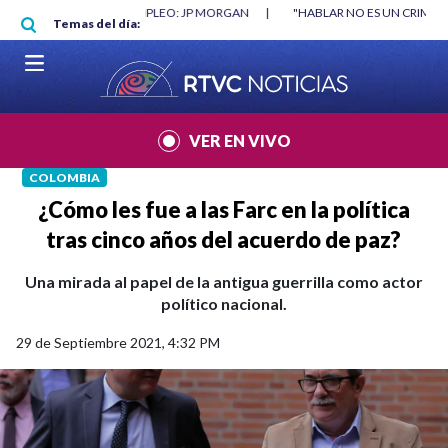
Pasar al contenido principal
RGAN
|
"HABLAR NO ES UN CRIMEN": CARTA DE BETO CORAL
|
ABELAR
Temas del día:
VER EN VIVO
COLOMBIA
¿Cómo les fue a las Farc en la política
tras cinco años del acuerdo de paz?
Una mirada al papel de la antigua guerrilla como actor
político nacional.
29 de Septiembre 2021, 4:32 PM