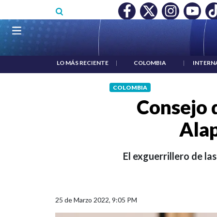
Pasar al contenido principal
O MÍNIMO NO DESTRUYÓ EMPLEO: JP MORGAN
|
"HABLAR NO
Navegación principal
LO MÁS RECIENTE
|
COLOMBIA
|
INTERN
COLOMBIA
Consejo d
Alap
El exguerrillero de l
25 de Marzo 2022, 9:05 PM