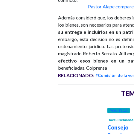
Pastor Alape comparec
Además consideró que, los deberes i
los bienes, son necesarios para aten
su entrega e incluirlos en un pa
embargo, esta decisión no es defini
ordenamiento jurídico. Las pretensi
magistrado Roberto Serrato.
Allí e
efectivo esos bienes en un p
beneficiadas. Colprensa
RELACIONADO:
#Comisión de la ve
TEM
POLÍTICA
POLÍTICA
Hace 2 meses
Hace 3 semanas
Respeten a
Conse
quienes se han