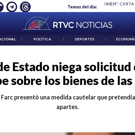
 ES UN CRIMEN": CARTA DE BETO CORAL
|
ABELARDO DE LA E
Temas del día:
ACIONAL
|
POLÍTICA
|
DEPORTES
|
ECONOMÍ
e Estado niega solicitud
e sobre los bienes de las
as Farc presentó una medida cautelar que pretendía
apartes.