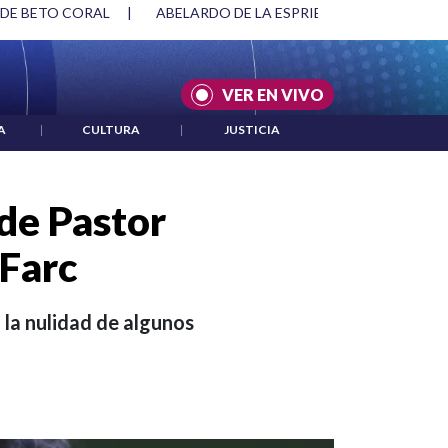
SPRIELLA Y DMG
|
ACUERDOS ENTRE ESTADOS UNIDOS E IRÁ
VER EN VIVO
A
|
CULTURA
|
JUSTICIA
 de Pastor
 Farc
 la nulidad de algunos