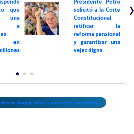
uspende
Presidente Petro
to que
solicitó a la Corte
ba una
Constitucional
a a
ratificar la
tas
reforma pensional
da en
y garantizar una
illones
vejez digna
icias en Google News y mantente conectado