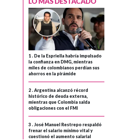
›
LO MÁS DESTACADO
Consejo de
Estado que
resuelva el limbo
judicial que
paraliza la
protección del
agua en la Sabana
1 .
De la Espriella habría impulsado
de Bogotá
la confianza en DMG, mientras
miles de colombianos perdían sus
ahorros en la pirámide
2 .
Argentina alcanzó récord
histórico de deuda externa,
mientras que Colombia salda
obligaciones con el FMI
3 .
José Manuel Restrepo respaldó
frenar el salario mínimo vital y
cuestionó el aumento salarial