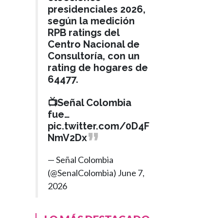
presidenciales 2026,
según la medición
RPB ratings del
Centro Nacional de
Consultoría, con un
rating de hogares de
64477.
📺Señal Colombia
fue…
pic.twitter.com/0D4F
NmV2Dx
— Señal Colombia
(@SenalColombia)
June 7,
MEDIO AMBIENTE
2026
Hace 2 meses
Gobierno pide al