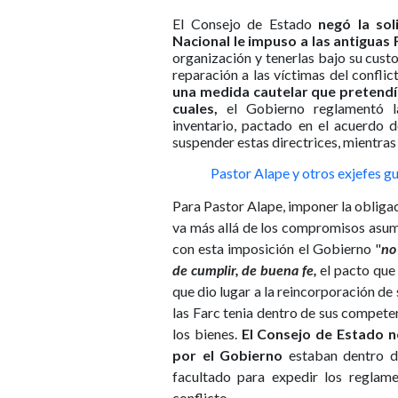
El Consejo de Estado
negó la sol
Nacional le impuso a las antiguas 
organización y tenerlas bajo su cus
reparación a las víctimas del conflic
una medida cautelar que pretendía
cuales,
el Gobierno reglamentó la
inventario, pactado en el acuerdo 
suspender estas directrices, mientras 
Pastor Alape y otros exjefes g
Para Pastor Alape, imponer la obligac
va más allá de los compromisos asumi
con esta imposición el Gobierno "
no
de cumplir, de buena fe,
el pacto que p
que dio lugar a la reincorporación de su
las Farc tenia dentro de sus competen
los bienes.
El Consejo de Estado n
por el Gobierno
estaban dentro de
facultado para expedir los reglame
conflicto.