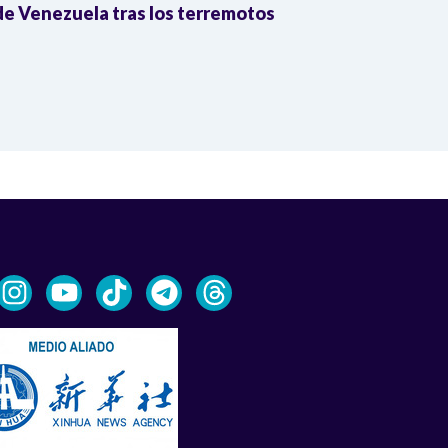
e Venezuela tras los terremotos
León XIV por
la Reforma A