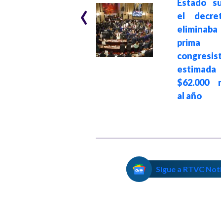
‹
Estado s
pasado la vida
el decre
trabajando y
elimina
tienen derecho a
prim
pensionarse:
congresis
Pdte. Petro al
estima
Consejo de
$62.000 m
Estado y Fondos
al año
de Pensión
Sigue a RTVC Not