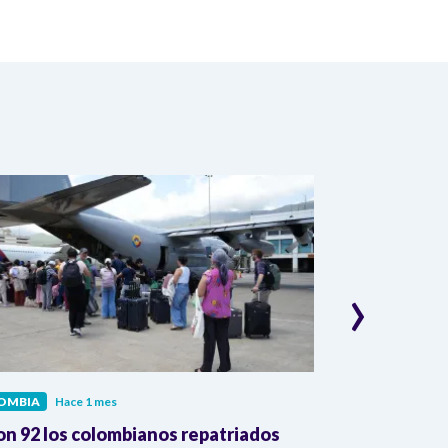
›
OMBIA
Hace 1 mes
COLOMBIA
Hac
on 92 los colombianos repatriados
Presidente Pe